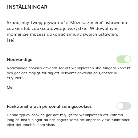
i juli kan
tillfälliga förseningar i leveransen av
INSTÄLLNINGAR
REGIONALA INSTÄLLNINGAR
beställningar
fortfarande förekomma.
Beställningarna hanteras successivt, i den ordning de
har lagts. Vi ber om ursäkt för eventuella besvär och
Szanujemy Twoją prywatność. Możesz zmienić ustawienia
tackar för ert tålamod.
cookies lub zaakceptować je wszystkie. W dowolnym
Plats
0
momencie możesz dokonać zmiany swoich ustawień.
Polen
[se]
Språk
Svenska
Fine Dine
Bar [se]
Meble i stacje barmańskie [se]
Nödvändiga
Modułowe meble i stacje
Nödvändiga cookies används för att webbplatsen ska fungera korrekt
Valuta
och gör det möjligt för dig att bekvämt använda de tjänster vi
barmańskie ze stali
Polsk zloty (PLN)
erbjuder.
nierdzewnej OXYGEN [se]
Cookies reagerar på de åtgärder du vidtar, bland annat för att
Mer
anpassa dina inställningar för integritetspreferenser, inloggning eller
ifyllning av formulär. Tack vare cookies kan den webbplats du
SPARA
använder fungera utan störningar.
W naszej ofercie znajdą Państwo szeroki wybór
profesjonalnych mebli barmańskich, które doskonale
Funktionella och personaliseringscookies
sprawdzą się w każdym barze, restauracji, kawiarni oraz
Denna typ av cookies gör det möjligt för webbplatsen att komma
innych lokalach gastronomicznych. Stal nierdzewna to
ihåg de inställningar du har angett samt att anpassa vissa funktioner
materiał, który łączy w sobie wytrzymałość, funkcjonalność i
eller det innehåll som visas.
estetykę, co czyni go idealnym wyborem dla branży
gastronomicznej.