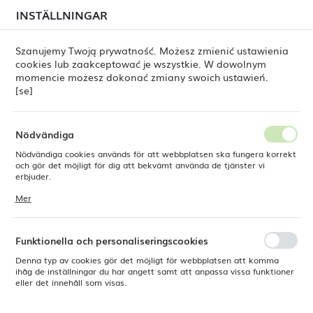
i juli kan
tillfälliga förseningar i leveransen av
INSTÄLLNINGAR
REGIONALA INSTÄLLNINGAR
beställningar
fortfarande förekomma.
Beställningarna hanteras successivt, i den ordning de
har lagts. Vi ber om ursäkt för eventuella besvär och
Szanujemy Twoją prywatność. Możesz zmienić ustawienia
tackar för ert tålamod.
cookies lub zaakceptować je wszystkie. W dowolnym
Plats
0
momencie możesz dokonać zmiany swoich ustawień.
Polen
[se]
Språk
Oxygen barstation i Boston, 1000x650x(H)900 mm, Barmatic
Svenska
Nödvändiga
Oxygen barstation i Boston,
Nödvändiga cookies används för att webbplatsen ska fungera korrekt
Valuta
och gör det möjligt för dig att bekvämt använda de tjänster vi
Polsk zloty (PLN)
erbjuder.
1000x650x(H)900 mm,
Cookies reagerar på de åtgärder du vidtar, bland annat för att
Mer
Barmatic
anpassa dina inställningar för integritetspreferenser, inloggning eller
ifyllning av formulär. Tack vare cookies kan den webbplats du
SPARA
använder fungera utan störningar.
Funktionella och personaliseringscookies
Denna typ av cookies gör det möjligt för webbplatsen att komma
ihåg de inställningar du har angett samt att anpassa vissa funktioner
eller det innehåll som visas.