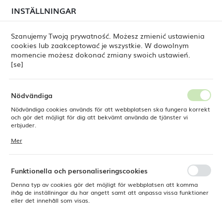
i juli kan
tillfälliga förseningar i leveransen av
INSTÄLLNINGAR
REGIONALA INSTÄLLNINGAR
beställningar
fortfarande förekomma.
Beställningarna hanteras successivt, i den ordning de
har lagts. Vi ber om ursäkt för eventuella besvär och
Szanujemy Twoją prywatność. Możesz zmienić ustawienia
tackar för ert tålamod.
cookies lub zaakceptować je wszystkie. W dowolnym
Plats
0
momencie możesz dokonać zmiany swoich ustawień.
Polen
[se]
Språk
Svenska
Fine Dine
Outlet-flagga
Nödvändiga
Outlet-flagga
Nödvändiga cookies används för att webbplatsen ska fungera korrekt
Valuta
och gör det möjligt för dig att bekvämt använda de tjänster vi
Polsk zloty (PLN)
erbjuder.
Cookies reagerar på de åtgärder du vidtar, bland annat för att
Mer
anpassa dina inställningar för integritetspreferenser, inloggning eller
PORCELANA [SE]
ZASTAWA STOŁOWA 
ifyllning av formulär. Tack vare cookies kan den webbplats du
SPARA
använder fungera utan störningar.
Funktionella och personaliseringscookies
Denna typ av cookies gör det möjligt för webbplatsen att komma
ihåg de inställningar du har angett samt att anpassa vissa funktioner
eller det innehåll som visas.
Standard