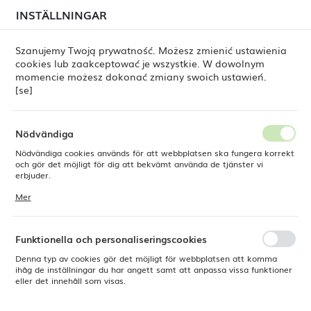
i juli kan
tillfälliga förseningar i leveransen av
INSTÄLLNINGAR
REGIONALA INSTÄLLNINGAR
beställningar
fortfarande förekomma.
Beställningarna hanteras successivt, i den ordning de
har lagts. Vi ber om ursäkt för eventuella besvär och
Szanujemy Twoją prywatność. Możesz zmienić ustawienia
tackar för ert tålamod.
cookies lub zaakceptować je wszystkie. W dowolnym
Plats
0
momencie możesz dokonać zmiany swoich ustawień.
Polen
[se]
Språk
rodukter
Vakuumpump för vin, Bar up, 140x65x(H)50mm
Svenska
Nödvändiga
Vakuumpump för vin, Bar up,
Nödvändiga cookies används för att webbplatsen ska fungera korrekt
Valuta
och gör det möjligt för dig att bekvämt använda de tjänster vi
Polsk zloty (PLN)
erbjuder.
140x65x(H)50mm
Cookies reagerar på de åtgärder du vidtar, bland annat för att
Mer
anpassa dina inställningar för integritetspreferenser, inloggning eller
ifyllning av formulär. Tack vare cookies kan den webbplats du
SPARA
använder fungera utan störningar.
Funktionella och personaliseringscookies
Denna typ av cookies gör det möjligt för webbplatsen att komma
ihåg de inställningar du har angett samt att anpassa vissa funktioner
eller det innehåll som visas.