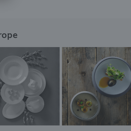
rope
i