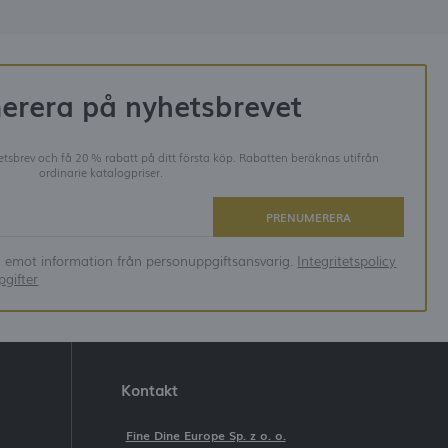
erera på nyhetsbrevet
tsbrev och få 20 % rabatt på ditt första köp. Rabatten beräknas utifrån
ordinarie katalogpriser.
PRENUMERERA
ta emot information från personuppgiftsansvarig.
Integritetspolicy
gifter
Kontakt
Fine Dine Europe Sp. z o. o.