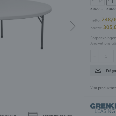
möjlighet att få rabatt
⌀1500 mm
Glömt lösenord
248,
netto:
OGGA IN
REGISTRE
305,
brutto:
Förpackningen 
Angivet pris gä
Fråga
Visa produktbes
ÅN 99 PLN
SÄKER BETALNING