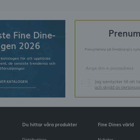
Prenum
te Fine Dine-
ogen 2026
Prenumerera på finedine.pl:s nyhe
-katalogen för att upptäcka
ment, de senaste trenderna och
tförsäljningar.
Jag samtycker till att 
NER KATALOGEN
och skydd av personupp
Du hittar våra produkter
Fine Dines värld
Distributörer
Nyheter