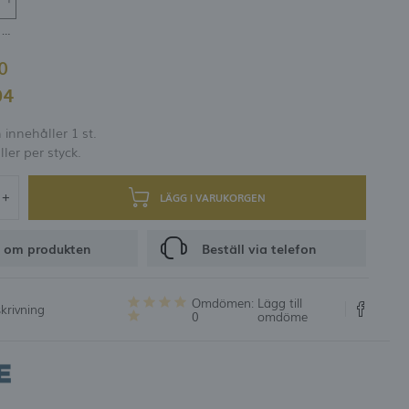
er och rabattkoder
⌀1800 mm
00
RING
04
innehåller 1 st.
ller per styck.
LÄGG I VARUKORGEN
 om produkten
Beställ via telefon
Omdömen:
Lägg till
krivning
0
omdöme