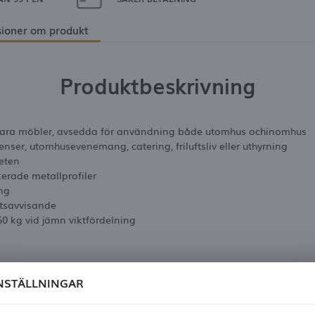
ioner om produkt
Produktbeskrivning
lbara möbler, avsedda för användning både utomhus ochinomhus
enser, utomhusevenemang, catering, friluftsliv eller uthyrning
eten
kerade metallprofiler
ing
utsavvisande
50 kg vid jämn viktfördelning
Tekniska data
NSTÄLLNINGAR