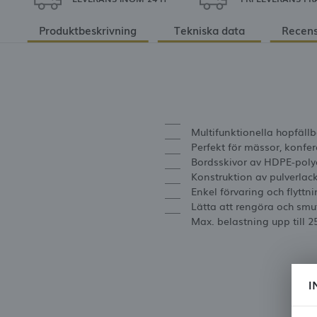
Produktbeskrivning
Tekniska data
Recens
Multifunktionella hopfäl
Perfekt för mässor, konfer
Bordsskivor av HDPE-poly
Konstruktion av pulverlac
Enkel förvaring och flyttn
Lätta att rengöra och sm
Max. belastning upp till 2
I