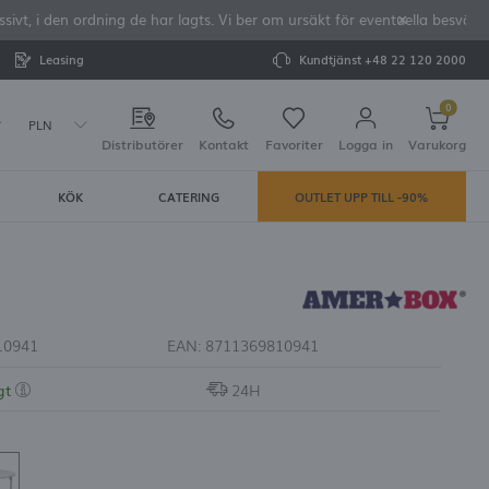
vt, i den ordning de har lagts. Vi ber om ursäkt för eventuella besvär o
Leasing
Kundtjänst
+48 22 120 2000
0
PLN
Distributörer
Kontakt
Favoriter
Logga in
Varukorg
KÖK
CATERING
OUTLET UPP TILL -90%
Din varukorg är tom
rera dig
LAR:
tering
10941
EAN:
8711369810941
gt
24H
e dina uppgifter vid framtida köp