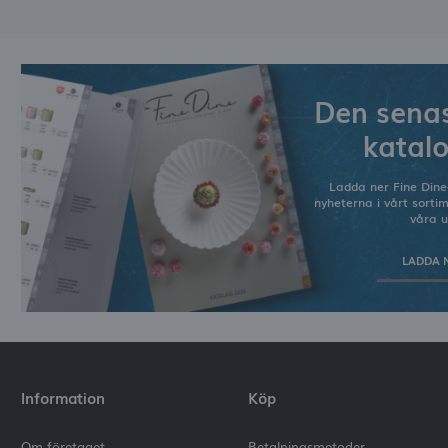
Den senas
katal
Ladda ner Fine Dine
nyheterna i vårt sorti
våra u
LADDA 
Information
Köp
Om företaget
Betalningsmetoder