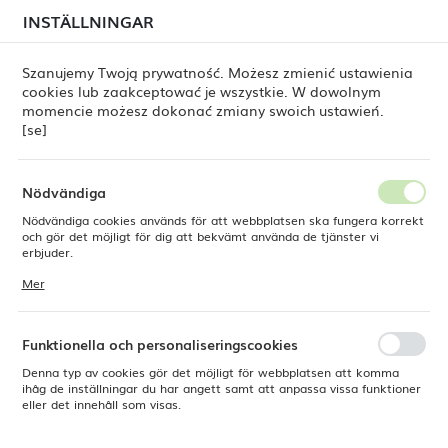
i juli kan
tillfälliga förseningar i leveransen av
INSTÄLLNINGAR
REGIONALA INSTÄLLNINGAR
beställningar
fortfarande förekomma.
Beställningarna hanteras successivt, i den ordning de
har lagts. Vi ber om ursäkt för eventuella besvär och
Szanujemy Twoją prywatność. Możesz zmienić ustawienia
tackar för ert tålamod.
cookies lub zaakceptować je wszystkie. W dowolnym
Plats
0
momencie możesz dokonać zmiany swoich ustawień.
Polen
[se]
Språk
ne
Produkter
Tallrik Stonecast Sorrel Green, 260 mm
Svenska
Nödvändiga
Tallrik Stonecast Sorrel Green,
Nödvändiga cookies används för att webbplatsen ska fungera korrekt
Valuta
och gör det möjligt för dig att bekvämt använda de tjänster vi
Polsk zloty (PLN)
erbjuder.
260 mm
Cookies reagerar på de åtgärder du vidtar, bland annat för att
Mer
anpassa dina inställningar för integritetspreferenser, inloggning eller
ifyllning av formulär. Tack vare cookies kan den webbplats du
SPARA
använder fungera utan störningar.
Funktionella och personaliseringscookies
Denna typ av cookies gör det möjligt för webbplatsen att komma
ihåg de inställningar du har angett samt att anpassa vissa funktioner
eller det innehåll som visas.