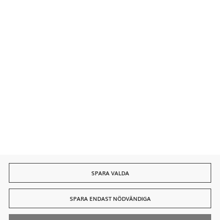
Säkra betalningar
Snabb leverans
SPARA VALDA
SPARA ENDAST NÖDVÄNDIGA