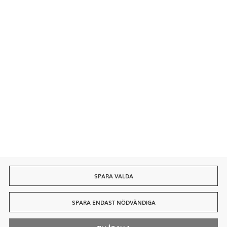
Säkra betalningar
Snabb leverans
SPARA VALDA
SPARA ENDAST NÖDVÄNDIGA