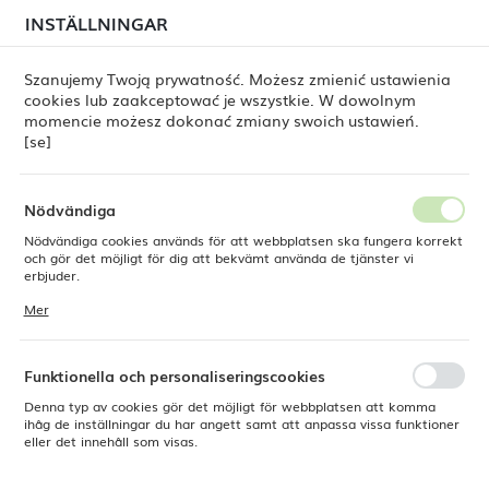
i juli kan
tillfälliga förseningar i leveransen av
INSTÄLLNINGAR
REGIONALA INSTÄLLNINGAR
beställningar
fortfarande förekomma.
Beställningarna hanteras successivt, i den ordning de
har lagts. Vi ber om ursäkt för eventuella besvär och
Szanujemy Twoją prywatność. Możesz zmienić ustawienia
tackar för ert tålamod.
cookies lub zaakceptować je wszystkie. W dowolnym
Plats
0
momencie możesz dokonać zmiany swoich ustawień.
Polen
[se]
Språk
Fine Dine
Produkter
Tallrik Tide Black, 260 mm
Svenska
Nödvändiga
Tallrik Tide Black, 260 mm
Nödvändiga cookies används för att webbplatsen ska fungera korrekt
Valuta
och gör det möjligt för dig att bekvämt använda de tjänster vi
Polsk zloty (PLN)
erbjuder.
Cookies reagerar på de åtgärder du vidtar, bland annat för att
Mer
anpassa dina inställningar för integritetspreferenser, inloggning eller
ifyllning av formulär. Tack vare cookies kan den webbplats du
SPARA
använder fungera utan störningar.
Funktionella och personaliseringscookies
Denna typ av cookies gör det möjligt för webbplatsen att komma
ihåg de inställningar du har angett samt att anpassa vissa funktioner
eller det innehåll som visas.