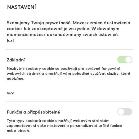
červenci, může stále docházet k
dočasným zpožděním
NASTAVENÍ
REGIONÁLNÍ NASTAVENÍ
při odesílání objednávek
. Objednávky vyřizujeme
postupně, podle pořadí jejich přijetí. Omlouváme se za
Szanujemy Twoją prywatność. Możesz zmienić ustawienia
nepříjemnosti a děkujeme za trpělivost.
cookies lub zaakceptować je wszystkie. W dowolnym
Umístění
0
momencie możesz dokonać zmiany swoich ustawień.
Polsko
[cz]
Jazyk
HMI016-CE BigRig™ 880x216 mm, Hamilton Beach Commercial
Česky
Základní
Ponorný mixér HMI016-CE
Nezbytné soubory cookie se používají pro správné fungování
Měna
webových stránek a umožňují vám pohodlně využívat služby, které
Polský zlotý (PLN)
nabízíme.
BigRig™ 880x216 mm,
Hamilton Beach Commercial
Více
Soubory cookie reagují na vaše akce, jako je úprava nastavení
ULOŽIT
ochrany osobních údajů, přihlášení nebo vyplňování formulářů.
Soubory cookie zajišťují, aby webové stránky, které používáte,
mohly fungovat bez přerušení.
Funkční a přizpůsobitelné
Tyto typy souborů cookie umožňují webovým stránkám
zapamatovat si vaše nastavení a personalizovat určité funkce
nebo obsah.