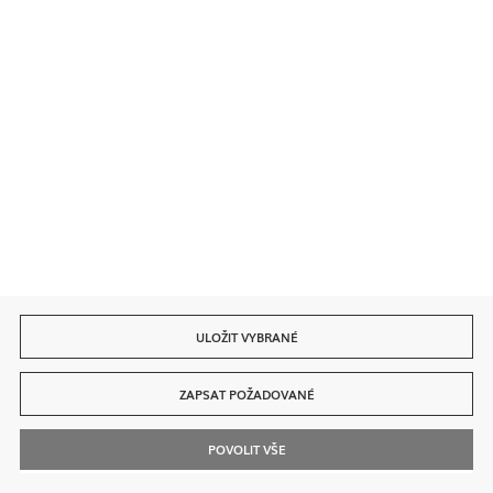
ULOŽIT VYBRANÉ
ZAPSAT POŽADOVANÉ
POVOLIT VŠE
Vyhledávání
Kontakt
Můj Účet
Volání