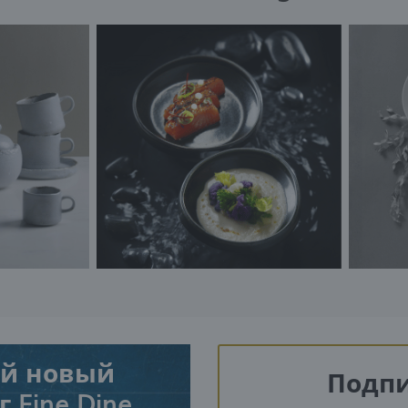
й новый
Подпи
 Fine Dine