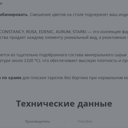
ne
мбинировать.
Смешение цветов на столе подчеркнет ваш индив
CONSTANCY, ROSA, EDENIC, AURUM, STARK) — это коллекция ф
дства придает каждому элементу уникальный вид, а реактивные
ется из тщательно подобранного состава минерального сырья и
туре около 1320 °C), что обеспечивает высокую плотность и п
ы по краям
для плоских тарелок без бортика при нормальном и
Технические данные
Производитель
Fine Dine