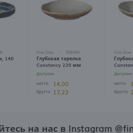
8
Fine Dine
768440
Fine Dine
e, 140
Глубокая тарелка
Глубок
Constancy 220 мм
Consta
Доступно
Доступно
14,00
нетто:
нетто:
17,22
брутто:
брутто:
есь на нас в Instagram @fi