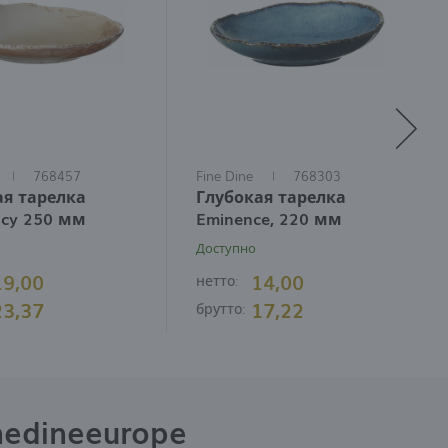
768457
Fine Dine
768303
ая тарелка
Глубокая тарелка
ncy 250 мм
Eminence, 220 мм
Доступно
19,00
14,00
нетто:
23,37
17,22
брутто:
nedineeurope