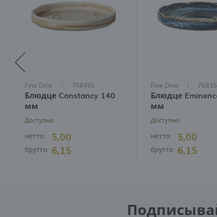
Fine Dine
768495
Fine Dine
76835
Блюдце Constancy 140
Блюдце Eminenc
мм
мм
Доступно
Доступно
5,00
5,00
нетто:
нетто:
6,15
6,15
брутто:
брутто:
Подписывайт