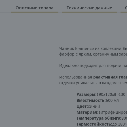
Описание товара
Технические данные
Чайник Eminence из коллекции
E
фарфор с ярким, органичным хар
Идеально подходит для подачи чая
Использованная
реактивная гла
отделки уникальны в каждом экзе
Размеры:
190x120x(h)130 
Вместимость:
500 мл
Цвет:
синий
Материал:
витрифициров
Температура обжига:
80
Термостойкость:
до 180