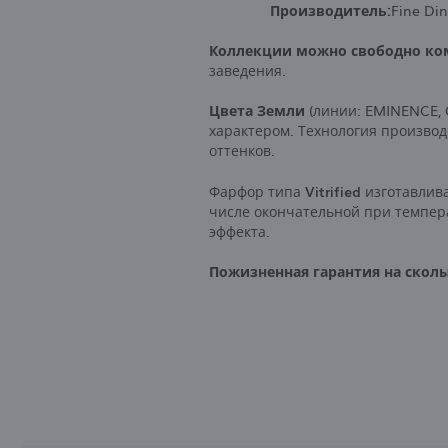
Производитель:
Fine Di
Коллекции можно свободно ко
заведения.
Цвета Земли
(линии: EMINENCE, 
характером. Технология произво
оттенков.
Фарфор типа
Vitrified
изготавлива
числе окончательной при темпера
эффекта.
Пожизненная гарантия на скол