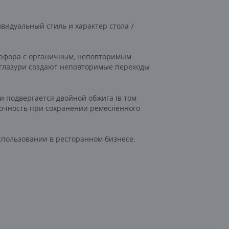
идуальный стиль и характер стола /
арфора с органичным, неповторимым
 глазури создают неповторимые переходы
 подвергается двойной обжига (в том
рочность при сохранении ремесленного
спользовании в ресторанном бизнесе.