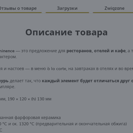
Отзывы о товаре
Загрузки
Związane
Описание товара
minence
— это предложение для
ресторанов, отелей и кафе
, а
актером.
 и настоев — в меню à la carte, на завтраках в отелях и во вре
зурь
делает так, что
каждый элемент будет отличаться друг о
мпляре.
мм, 190 × 120 × (h) 130 мм
анная фарфоровая керамика
0 °C и ок. 1320 °C (предварительная и окончательная обжига)
°C