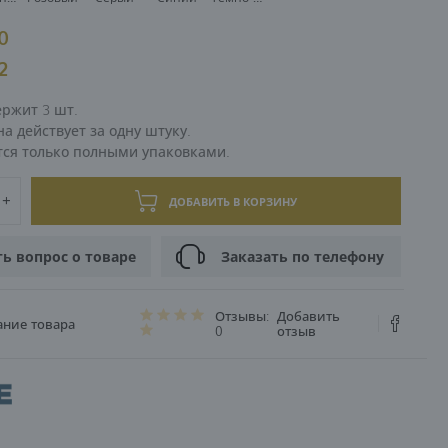
00
ЦИЯ
82
ержит 3 шт.
а действует за одну штуку.
тся только полными упаковками.
ДОБАВИТЬ В КОРЗИНУ
ть вопрос о товаре
Заказать по телефону
Отзывы:
Добавить
ание товара
0
отзыв