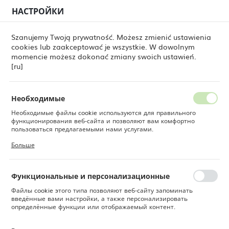
НАСТРОЙКИ
РЕГИОНАЛЬНЫЕ НАСТРОЙКИ
0
Szanujemy Twoją prywatność. Możesz zmienić ustawienia
cookies lub zaakceptować je wszystkie. W dowolnym
Местоположение
momencie możesz dokonać zmiany swoich ustawień.
Fine Dine
Товары
Кувшин Toscana, 1000 мл
Польша
[ru]
Кувшин Toscana, 1000 мл
Язык
Русский
Необходимые
Необходимые файлы cookie используются для правильного
Валюта
функционирования веб-сайта и позволяют вам комфортно
Польский злотый (PLN)
пользоваться предлагаемыми нами услугами.
Файлы cookie реагируют на ваши действия, в том числе для
Больше
настройки ваших предпочтений конфиденциальности, входа в
систему или заполнения форм. Благодаря файлам cookie сайт,
СОХРАНИТЬ
которым вы пользуетесь, может работать без сбоев.
Функциональные и персонализационные
Файлы cookie этого типа позволяют веб-сайту запоминать
введённые вами настройки, а также персонализировать
определённые функции или отображаемый контент.