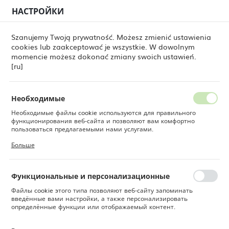
НАСТРОЙКИ
РЕГИОНАЛЬНЫЕ НАСТРОЙКИ
0
Szanujemy Twoją prywatność. Możesz zmienić ustawienia
cookies lub zaakceptować je wszystkie. W dowolnym
Местоположение
momencie możesz dokonać zmiany swoich ustawień.
ne Dine
Товары
Кувшин для воды и сока ARC 1,3 л
Польша
[ru]
Кувшин для воды и сока
Язык
ARC 1,3 л
Русский
Необходимые
Необходимые файлы cookie используются для правильного
Валюта
функционирования веб-сайта и позволяют вам комфортно
Польский злотый (PLN)
пользоваться предлагаемыми нами услугами.
Файлы cookie реагируют на ваши действия, в том числе для
Больше
настройки ваших предпочтений конфиденциальности, входа в
систему или заполнения форм. Благодаря файлам cookie сайт,
СОХРАНИТЬ
которым вы пользуетесь, может работать без сбоев.
Функциональные и персонализационные
Файлы cookie этого типа позволяют веб-сайту запоминать
введённые вами настройки, а также персонализировать
определённые функции или отображаемый контент.