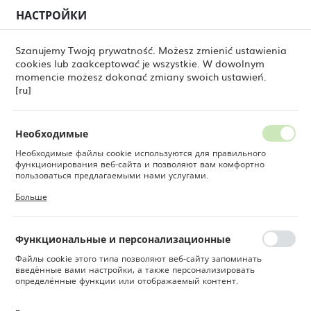
НАСТРОЙКИ
РЕГИОНАЛЬНЫЕ НАСТРОЙКИ
0
Szanujemy Twoją prywatność. Możesz zmienić ustawienia
cookies lub zaakceptować je wszystkie. W dowolnym
Местоположение
momencie możesz dokonać zmiany swoich ustawień.
ine Dine
Товары
Кувшин для воды и сока ARC 1 л
Польша
[ru]
Кувшин для воды и сока
Язык
ARC 1 л
Русский
Необходимые
Необходимые файлы cookie используются для правильного
Валюта
функционирования веб-сайта и позволяют вам комфортно
Польский злотый (PLN)
пользоваться предлагаемыми нами услугами.
Файлы cookie реагируют на ваши действия, в том числе для
Больше
настройки ваших предпочтений конфиденциальности, входа в
систему или заполнения форм. Благодаря файлам cookie сайт,
СОХРАНИТЬ
которым вы пользуетесь, может работать без сбоев.
Функциональные и персонализационные
Файлы cookie этого типа позволяют веб-сайту запоминать
введённые вами настройки, а также персонализировать
определённые функции или отображаемый контент.