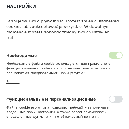
НАСТРОЙКИ
РЕГИОНАЛЬНЫЕ НАСТРОЙКИ
0
Szanujemy Twoją prywatność. Możesz zmienić ustawienia
cookies lub zaakceptować je wszystkie. W dowolnym
Местоположение
momencie możesz dokonać zmiany swoich ustawień.
ne
Товары
Блюдо для закусок Laguna 160x110 мм
Польша
[ru]
Блюдо для закусок Laguna
Язык
160x110 мм
Русский
Необходимые
Необходимые файлы cookie используются для правильного
Валюта
функционирования веб-сайта и позволяют вам комфортно
Польский злотый (PLN)
пользоваться предлагаемыми нами услугами.
Файлы cookie реагируют на ваши действия, в том числе для
Больше
настройки ваших предпочтений конфиденциальности, входа в
систему или заполнения форм. Благодаря файлам cookie сайт,
СОХРАНИТЬ
которым вы пользуетесь, может работать без сбоев.
Функциональные и персонализационные
Файлы cookie этого типа позволяют веб-сайту запоминать
введённые вами настройки, а также персонализировать
определённые функции или отображаемый контент.