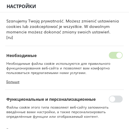
НАСТРОЙКИ
РЕГИОНАЛЬНЫЕ НАСТРОЙКИ
0
Szanujemy Twoją prywatność. Możesz zmienić ustawienia
cookies lub zaakceptować je wszystkie. W dowolnym
Местоположение
momencie możesz dokonać zmiany swoich ustawień.
Dine
Товары
Блюдо для закусок Sand 160x110 мм
Польша
[ru]
Блюдо для закусок Sand
Язык
160x110 мм
Русский
Необходимые
Необходимые файлы cookie используются для правильного
Валюта
функционирования веб-сайта и позволяют вам комфортно
Польский злотый (PLN)
пользоваться предлагаемыми нами услугами.
Файлы cookie реагируют на ваши действия, в том числе для
Больше
настройки ваших предпочтений конфиденциальности, входа в
систему или заполнения форм. Благодаря файлам cookie сайт,
СОХРАНИТЬ
которым вы пользуетесь, может работать без сбоев.
Функциональные и персонализационные
Файлы cookie этого типа позволяют веб-сайту запоминать
введённые вами настройки, а также персонализировать
определённые функции или отображаемый контент.