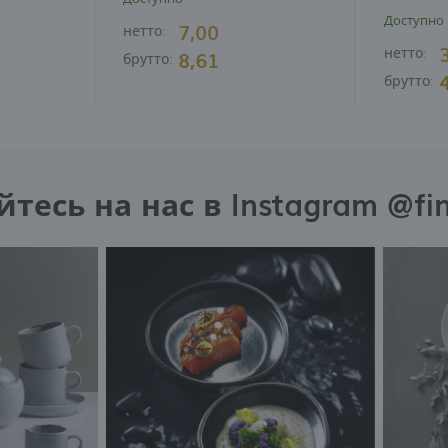
Доступно
7,00
нетто:
нетто:
8,61
брутто:
брутто:
есь на нас в Instagram @fi