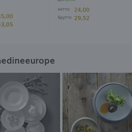
24,00
нетто:
35,00
29,52
брутто:
43,05
nedineeurope