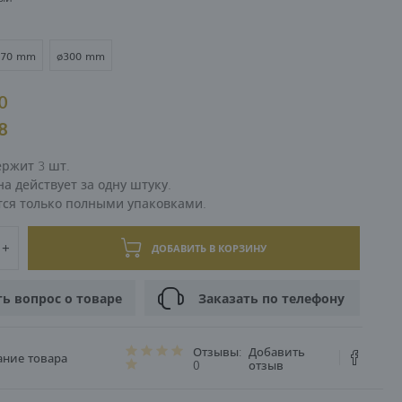
ЦИЯ
270 mm
ø300 mm
00
68
ержит 3 шт.
а действует за одну штуку.
тся только полными упаковками.
ДОБАВИТЬ В КОРЗИНУ
ть вопрос о товаре
Заказать по телефону
Отзывы:
Добавить
ание товара
0
отзыв