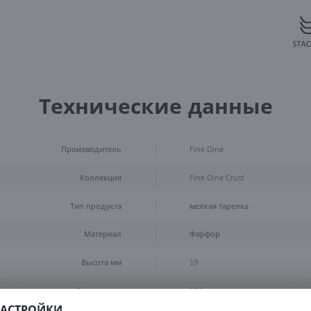
Технические данные
Производитель
Fine Dine
Коллекция
Fine Dine Crust
Тип продукта
мелкая тарелка
Материал
Фарфор
Высота мм
19
Диаметр мм
230
АСТРОЙКИ