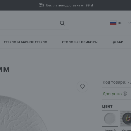
Бесплатная доставка от 99 zł
RU
СТЕКЛО И БАРНОЕ СТЕКЛО
СТОЛОВЫЕ ПРИБОРЫ
🧊 БАР
ойти
Зареги
 мм
ВЫ ПОЛУЧИТЕ ДОПОЛНИТЕ
просмотр статуса выпо
Код товара:
7
Доступно
просмотр истории пок
Цвет
нет необходимости вв
возможность получать
Белый
Чёрн
Забыли пароль?