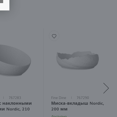
й
767283
Fine Dine
767290
с наклонными
Миска-вкладыш Nordic,
и Nordic, 210
200 мм
Доступно