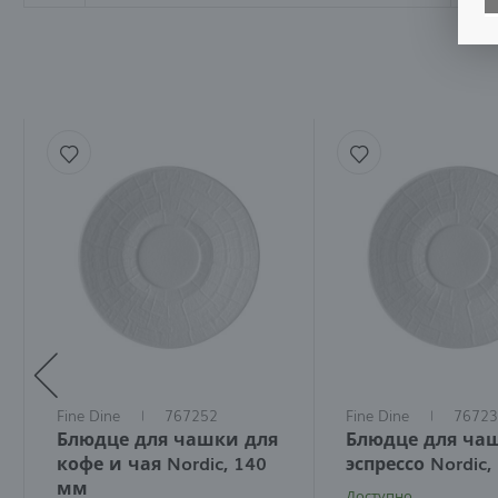
Б
А
т
о
С
и
Р
ф
Б
и
Б
Р
а
к
п
п
и
Fine Dine
767252
Fine Dine
76723
Блюдце для чашки для
Блюдце для ча
кофе и чая Nordic, 140
эспрессо Nordic
мм
Доступно