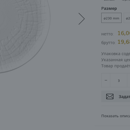
Pазмер
ВОЙТИ
РЕГИСТРА
ø230 mm
ø
16,
нетто:
19,
брутто:
Упаковка сод
Указанная цен
Товар продаё
Зада
Показать опис