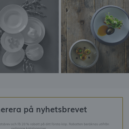
erera på nyhetsbrevet
tsbrev och få 20 % rabatt på ditt första köp. Rabatten beräknas utifrån
ordinarie katalogpriser.