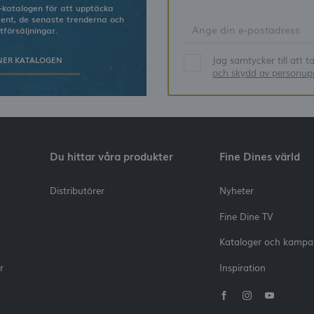
-katalogen för att upptäcka
ment, de senaste trenderna och
tförsäljningar.
Jag samtycker till att 
NER KATALOGEN
och skydd av personupp
Du hittar våra produkter
Fine Dines värld
Distributörer
Nyheter
Fine Dine TV
Kataloger och kampa
r
Inspiration