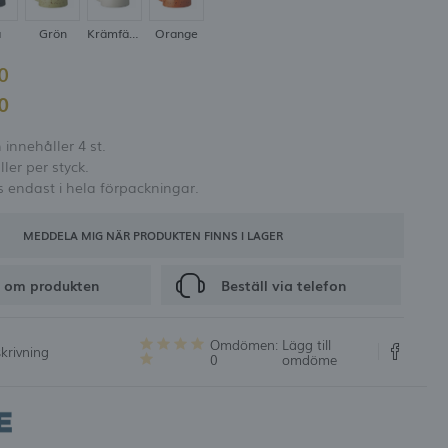
er och rabattkoder
å
Grön
Krämfärgad
Orange
00
RING
60
innehåller 4 st.
ller per styck.
s endast i hela förpackningar.
MEDDELA MIG NÄR PRODUKTEN FINNS I LAGER
 om produkten
Beställ via telefon
Omdömen:
Lägg till
krivning
0
omdöme