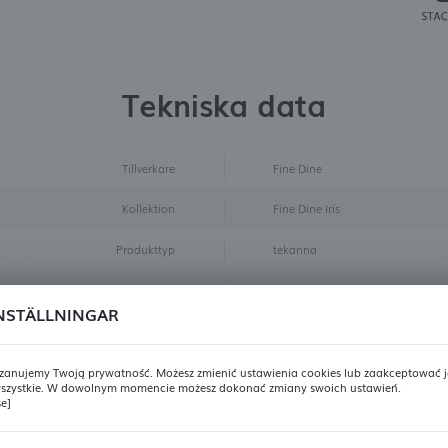
Tekniska data
Tillverkare
Fine Dine
Kollektion
Fine Dine Iris
Produkttyp
tekanna
Material
Porslin
NSTÄLLNINGAR
Höjd mm
110
Volym ml
500
zanujemy Twoją prywatność. Możesz zmienić ustawienia cookies lub zaakceptować j
szystkie. W dowolnym momencie możesz dokonać zmiany swoich ustawień.
REGIONALA INSTÄLLNINGAR
se]
Etikett
Superpris