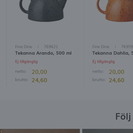
M
R
p
w
t
f
Fine Dine
769621
Fine Dine
76959
Tekanna Arando, 500 ml
Tekanna Dahlia, 
Ej tillgänglig
Ej tillgänglig
20,00
20,00
netto:
netto:
24,60
24,60
brutto:
brutto:
Föl