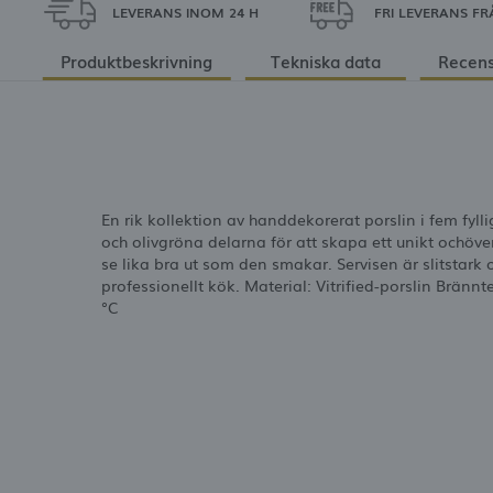
LEVERANS INOM 24 H
FRI LEVERANS FR
Produktbeskrivning
Tekniska data
Recens
En rik kollektion av handdekorerat porslin i fem fyl
och olivgröna delarna för att skapa ett unikt ochö
se lika bra ut som den smakar. Servisen är slitstark o
professionellt kök. Material: Vitrified-porslin Brän
°C