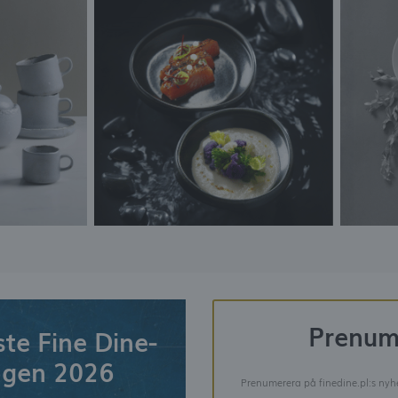
Prenum
te Fine Dine-
ogen 2026
Prenumerera på finedine.pl:s nyhe