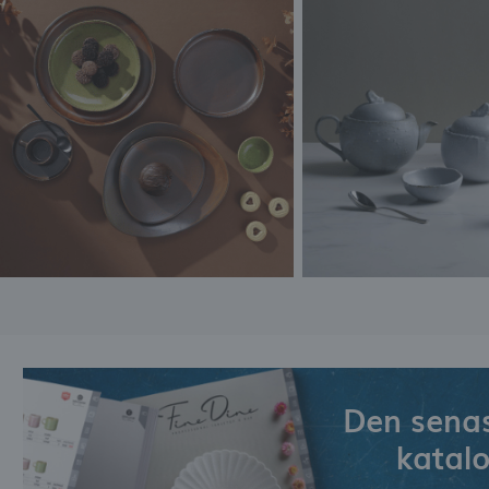
Den senas
katal