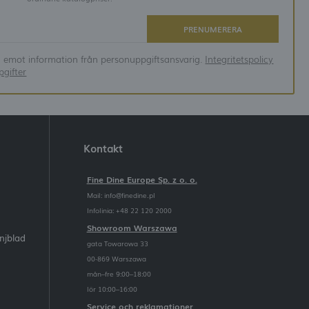
PRENUMERERA
ta emot information från personuppgiftsansvarig.
Integritetspolicy
gifter
Kontakt
Fine Dine Europe Sp. z o. o.
Mail:
info@finedine.pl
Infolinia: +48 22 120 2000
Showroom Warszawa
njblad
gata Towarowa 33
00-869 Warszawa
mån–fre 9:00–18:00
lör 10:00–16:00
Service och reklamationer