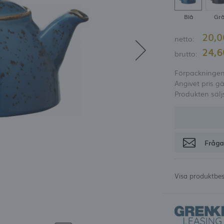
möjlighet att få rabatt
Blå
Gr
Glömt lösenord
20,
netto:
OGGA IN
REGISTRE
24,
brutto:
Förpackningen 
Angivet pris gä
Produkten sälj
Fråga
Visa produktbes