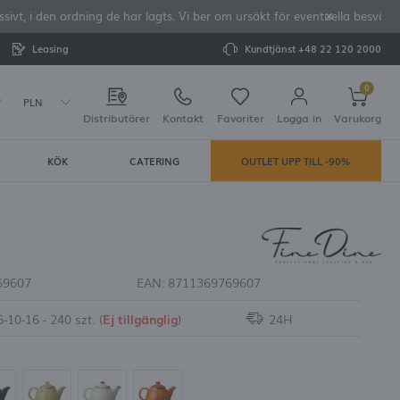
vt, i den ordning de har lagts. Vi ber om ursäkt för eventuella besvär o
Leasing
Kundtjänst
+48 22 120 2000
0
PLN
Distributörer
Kontakt
Favoriter
Logga in
Varukorg
KÖK
CATERING
OUTLET UPP TILL -90%
Din varukorg är tom
rera dig
LAR:
tering
69607
EAN:
8711369769607
-10-16 - 240 szt.
(
Ej tillgänglig
)
24H
e dina uppgifter vid framtida köp