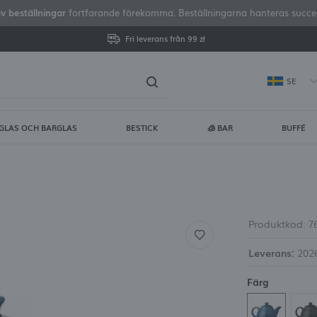
av beställningar
fortfarande förekomma. Beställningarna hanteras successi
Fri leverans från 99 zł
SE
GLAS OCH BARGLAS
BESTICK
🧊 BAR
BUFFÉ
gga in
Regist
DU FÅR FLERA EXTRA FÖRDE
visa status för orderhan
Produktkod:
7
Leverans:
2026
visa köphistorik
Färg
ingen anledning att ang