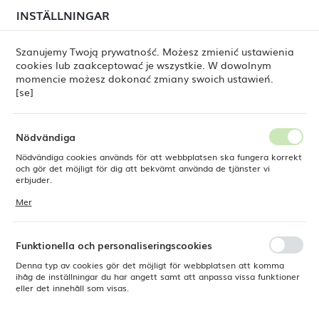
i juli kan
tillfälliga förseningar i leveransen av
INSTÄLLNINGAR
REGIONALA INSTÄLLNINGAR
beställningar
fortfarande förekomma.
Beställningarna hanteras successivt, i den ordning de
har lagts. Vi ber om ursäkt för eventuella besvär och
Szanujemy Twoją prywatność. Możesz zmienić ustawienia
tackar för ert tålamod.
cookies lub zaakceptować je wszystkie. W dowolnym
Plats
0
momencie możesz dokonać zmiany swoich ustawień.
Polen
[se]
Språk
Fine Dine
Produkter
Archie-glas, 300 ml
Svenska
Nödvändiga
Archie-glas, 300 ml
Nödvändiga cookies används för att webbplatsen ska fungera korrekt
Valuta
och gör det möjligt för dig att bekvämt använda de tjänster vi
Polsk zloty (PLN)
erbjuder.
Cookies reagerar på de åtgärder du vidtar, bland annat för att
Mer
anpassa dina inställningar för integritetspreferenser, inloggning eller
NYHET
ifyllning av formulär. Tack vare cookies kan den webbplats du
SPARA
använder fungera utan störningar.
Funktionella och personaliseringscookies
Denna typ av cookies gör det möjligt för webbplatsen att komma
ihåg de inställningar du har angett samt att anpassa vissa funktioner
eller det innehåll som visas.