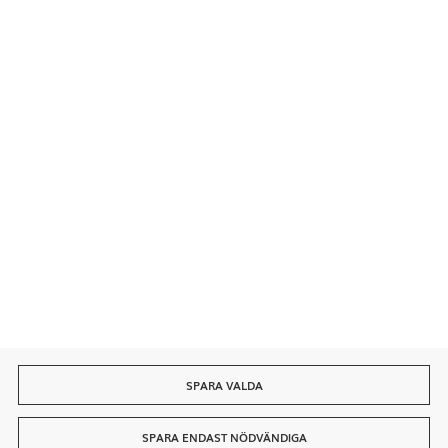
Säkra betalningar
Snabb leverans
SPARA VALDA
SPARA ENDAST NÖDVÄNDIGA