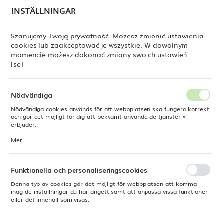
i juli kan
tillfälliga förseningar i leveransen av
INSTÄLLNINGAR
REGIONALA INSTÄLLNINGAR
beställningar
fortfarande förekomma.
Beställningarna hanteras successivt, i den ordning de
har lagts. Vi ber om ursäkt för eventuella besvär och
Szanujemy Twoją prywatność. Możesz zmienić ustawienia
tackar för ert tålamod.
cookies lub zaakceptować je wszystkie. W dowolnym
Plats
0
momencie możesz dokonać zmiany swoich ustawień.
Polen
[se]
Språk
gRig™ stavmixer 1000 x 216 mm, Hamilton Beach Commercial
Svenska
Nödvändiga
HMI021-CE BigRig™ stavmixer
Nödvändiga cookies används för att webbplatsen ska fungera korrekt
Valuta
och gör det möjligt för dig att bekvämt använda de tjänster vi
Polsk zloty (PLN)
erbjuder.
1000 x 216 mm, Hamilton
Cookies reagerar på de åtgärder du vidtar, bland annat för att
Mer
Beach Commercial
anpassa dina inställningar för integritetspreferenser, inloggning eller
ifyllning av formulär. Tack vare cookies kan den webbplats du
SPARA
använder fungera utan störningar.
Funktionella och personaliseringscookies
Denna typ av cookies gör det möjligt för webbplatsen att komma
ihåg de inställningar du har angett samt att anpassa vissa funktioner
eller det innehåll som visas.