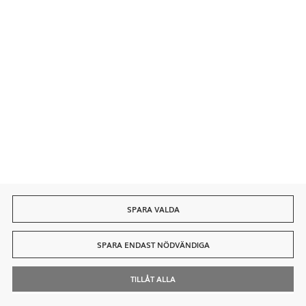
Tester av stavmixer
utförda av kockar:
SPARA VALDA
SPARA ENDAST NÖDVÄNDIGA
TILLÅT ALLA
Sök
Kontakt
Mitt Konto
Ring Oss