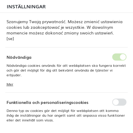
i juli kan
tillfälliga förseningar i leveransen av
INSTÄLLNINGAR
REGIONALA INSTÄLLNINGAR
beställningar
fortfarande förekomma.
Beställningarna hanteras successivt, i den ordning de
har lagts. Vi ber om ursäkt för eventuella besvär och
Szanujemy Twoją prywatność. Możesz zmienić ustawienia
tackar för ert tålamod.
cookies lub zaakceptować je wszystkie. W dowolnym
Plats
0
momencie możesz dokonać zmiany swoich ustawień.
Polen
[se]
Språk
Fine Dine
Produkter
Bufféskål Rosa, 250 mm
Svenska
Nödvändiga
Bufféskål Rosa, 250 mm
Nödvändiga cookies används för att webbplatsen ska fungera korrekt
Valuta
och gör det möjligt för dig att bekvämt använda de tjänster vi
Polsk zloty (PLN)
erbjuder.
Cookies reagerar på de åtgärder du vidtar, bland annat för att
Mer
anpassa dina inställningar för integritetspreferenser, inloggning eller
ifyllning av formulär. Tack vare cookies kan den webbplats du
SPARA
använder fungera utan störningar.
Funktionella och personaliseringscookies
Denna typ av cookies gör det möjligt för webbplatsen att komma
ihåg de inställningar du har angett samt att anpassa vissa funktioner
eller det innehåll som visas.