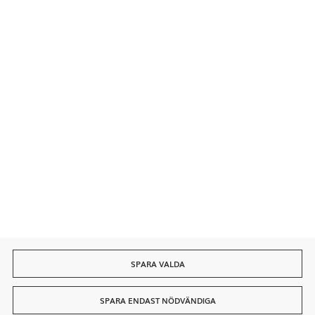
Säkra betalningar
Snabb leverans
SPARA VALDA
SPARA ENDAST NÖDVÄNDIGA