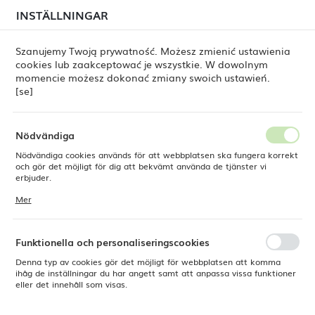
i juli kan
tillfälliga förseningar i leveransen av
INSTÄLLNINGAR
REGIONALA INSTÄLLNINGAR
beställningar
fortfarande förekomma.
Beställningarna hanteras successivt, i den ordning de
har lagts. Vi ber om ursäkt för eventuella besvär och
Szanujemy Twoją prywatność. Możesz zmienić ustawienia
tackar för ert tålamod.
cookies lub zaakceptować je wszystkie. W dowolnym
Plats
0
momencie możesz dokonać zmiany swoich ustawień.
Polen
[se]
Språk
ine
Produkter
Stapelbar skål Vanilla 80 mm, 150 ml
Svenska
Nödvändiga
Stapelbar skål Vanilla 80 mm,
Nödvändiga cookies används för att webbplatsen ska fungera korrekt
Valuta
och gör det möjligt för dig att bekvämt använda de tjänster vi
Polsk zloty (PLN)
erbjuder.
150 ml
Cookies reagerar på de åtgärder du vidtar, bland annat för att
Mer
anpassa dina inställningar för integritetspreferenser, inloggning eller
ifyllning av formulär. Tack vare cookies kan den webbplats du
SPARA
använder fungera utan störningar.
Funktionella och personaliseringscookies
Denna typ av cookies gör det möjligt för webbplatsen att komma
ihåg de inställningar du har angett samt att anpassa vissa funktioner
eller det innehåll som visas.