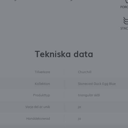
Tekniska data
Tillverkare
Churchill
Kollektion
Stonecast Duck Egg Blue
Produkttyp
triangulär skål
Varje del är unik
ja
Handdekorerad
ja