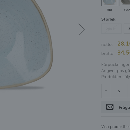
möjlighet att få rabatt
Blå
Gr
Glömt lösenord
Storlek
OGGA IN
REGISTRE
260 ml
28,
netto:
34,
brutto:
Förpackningen 
Angivet pris gä
Produkten sälj
Fråga
Visa produktbes