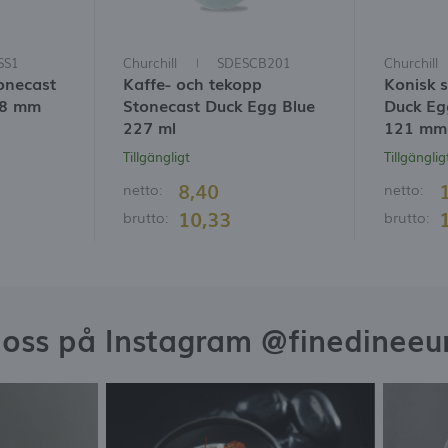
SS1
Churchill
SDESCB201
Churchill
tonecast
Kaffe- och tekopp
Konisk s
18 mm
Stonecast Duck Egg Blue
Duck Eg
227 ml
121 mm
Tillgängligt
Tillgänglig
8,40
netto:
netto:
10,33
brutto:
brutto:
j oss på Instagram @finedineeu