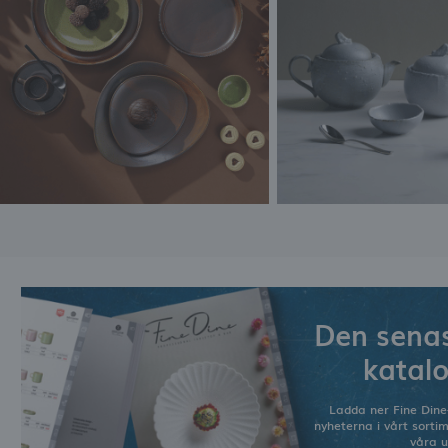
Den senas
katal
Ladda ner Fine Dine
nyheterna i vårt sorti
våra u