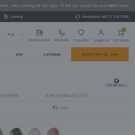
vt, i den ordning de har lagts. Vi ber om ursäkt för eventuella besvär o
Leasing
Kundtjänst
+48 22 120 2000
0
PLN
Distributörer
Kontakt
Favoriter
Logga in
Varukorg
KÖK
CATERING
OUTLET UPP TILL -90%
Din varukorg är tom
rera dig
LAR:
tering
DESTRB91
EAN:
5034414372175
24H
e dina uppgifter vid framtida köp