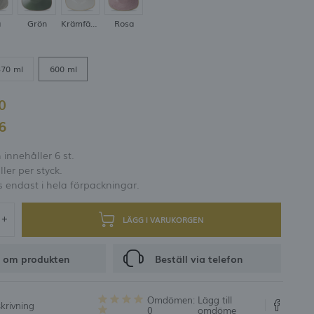
er och rabattkoder
å
Grön
Krämfärgad
Rosa
RING
370 ml
600 ml
10
56
innehåller 6 st.
ller per styck.
s endast i hela förpackningar.
LÄGG I VARUKORGEN
 om produkten
Beställ via telefon
Omdömen:
Lägg till
krivning
0
omdöme