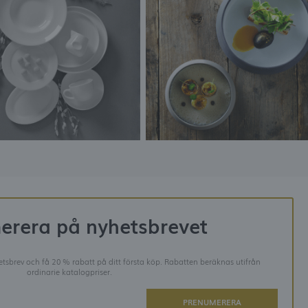
erera på nyhetsbrevet
tsbrev och få 20 % rabatt på ditt första köp. Rabatten beräknas utifrån
ordinarie katalogpriser.
PRENUMERERA