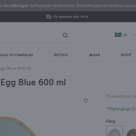
av beställningar
fortfarande förekomma. Beställningarna hanteras successi
Fri leverans från 99 zł
SE
GLAS OCH BARGLAS
BESTICK
🧊 BAR
BUFFÉ
gga in
Regist
Egg Blue 600 ml
 Egg Blue 600 ml
DU FÅR FLERA EXTRA FÖRDE
visa status för orderhan
Produktkod:
S
Tillgängligt
visa köphistorik
Färg
ingen anledning att ang