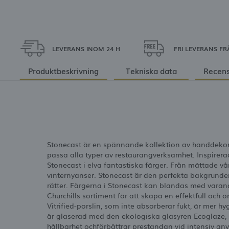
LEVERANS INOM 24 H
FRI LEVERANS FR
Produktbeskrivning
Tekniska data
Recens
Stonecast är en spännande kollektion av handdekorerat
passa alla typer av restaurangverksamhet. Inspirerad
Stonecast i elva fantastiska färger. Från mättade vå
vinternyanser. Stonecast är den perfekta bakgrunden
rätter. Färgerna i Stonecast kan blandas med varan
Churchills sortiment för att skapa en effektfull och o
Vitrified-porslin, som inte absorberar fukt, är mer h
är glaserad med den ekologiska glasyren Ecoglaze, 
hållbarhet ochförbättrar prestandan vid intensiv an