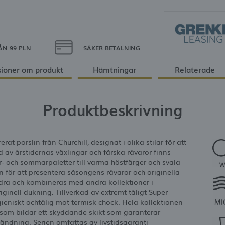
ÅN 99 PLN
SÄKER BETALNING
ioner om produkt
Hämtningar
Relaterade
Produktbeskrivning
 porslin från Churchill, designat i olika stilar för att
 av årstidernas växlingar och färska råvaror finns
r- och sommarpaletter till varma höstfärger och svala
 för att presentera säsongens råvaror och originella
dra och kombineras med andra kollektioner i
riginell dukning. Tillverkad av extremt tåligt Super
ygieniskt ochtålig mot termisk chock. Hela kollektionen
som bildar ett skyddande skikt som garanterar
vändning. Serien omfattas av livstidsgaranti