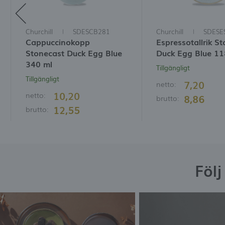
Churchill
SDESCB281
Churchill
SDESE
Cappuccinokopp
Espressotallrik S
Stonecast Duck Egg Blue
Duck Egg Blue 1
340 ml
Tillgängligt
Tillgängligt
7,20
netto:
10,20
netto:
8,86
brutto:
12,55
brutto:
Föl