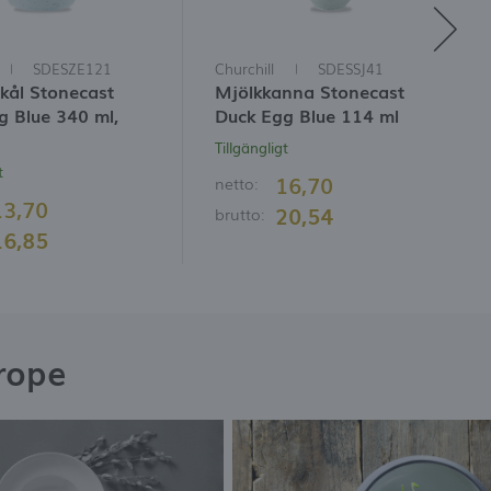
SDESZE121
Churchill
SDESSJ41
kål Stonecast
Mjölkkanna Stonecast
g Blue 340 ml,
Duck Egg Blue 114 ml
Tillgängligt
t
16,70
netto:
13,70
20,54
brutto:
16,85
rope