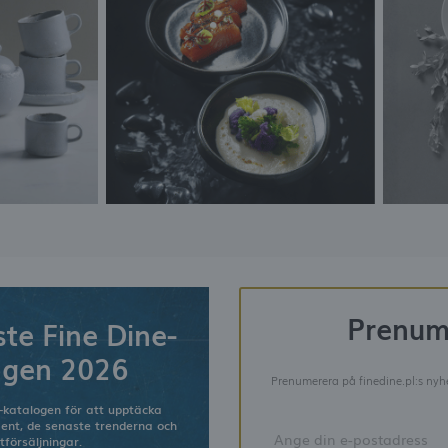
Prenum
te Fine Dine-
ogen 2026
Prenumerera på finedine.pl:s nyhe
-katalogen för att upptäcka
ment, de senaste trenderna och
tförsäljningar.