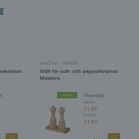
Fine Dine
505854
 mekanism
Ställ för salt- och pepparkvarnar
Madeira
gt
Tillgängligt
NYHET
netto:
11,00
brutto:
13,53