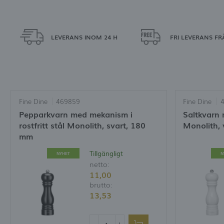
LEVERANS INOM 24 H
FRI LEVERANS FR
Fine Dine
469859
Fine Dine
Pepparkvarn med mekanism i
Saltkvarn
rostfritt stål Monolith, svart, 180
Monolith, 
mm
Tillgängligt
NYHET
N
netto:
11,00
brutto:
13,53