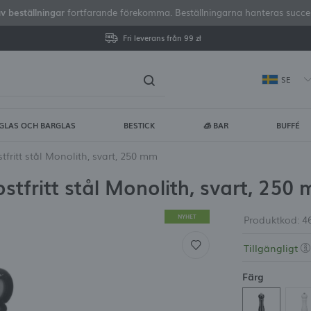
av beställningar
fortfarande förekomma. Beställningarna hanteras successi
Fri leverans från 99 zł
SE
GLAS OCH BARGLAS
BESTICK
🧊 BAR
BUFFÉ
gga in
Regist
fritt stål Monolith, svart, 250 mm
tfritt stål Monolith, svart, 250
DU FÅR FLERA EXTRA FÖRDE
visa status för orderhan
NYHET
Produktkod:
4
Tillgängligt
visa köphistorik
Färg
ingen anledning att ang