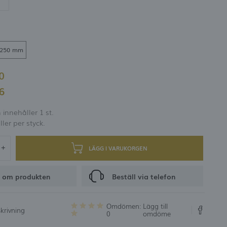
er och rabattkoder
RING
-250 mm
00
76
innehåller 1 st.
ller per styck.
LÄGG I VARUKORGEN
 om produkten
Beställ via telefon
Omdömen:
Lägg till
krivning
0
omdöme