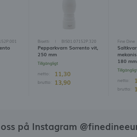
152P.001
Bisetti
BIS01.07152P.320
Fine Dine
ento
Pepparkvarn Sorrento vit,
Saltkva
250 mm
mekanism
180 mm
Tillgängligt
Tillgänglig
11,30
netto:
netto:
13,90
brutto:
brutto:
j oss på Instagram @finedineeu