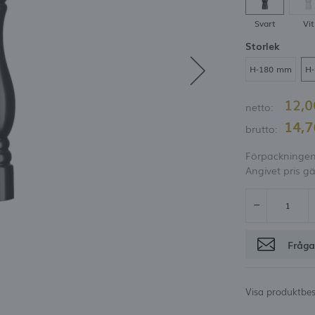
möjlighet att få rabatt
Svart
Vit
Glömt lösenord
Storlek
OGGA IN
REGISTRE
H-180 mm
H
12,
netto:
14,
brutto:
Förpackningen 
Angivet pris gä
Fråga
Visa produktbes