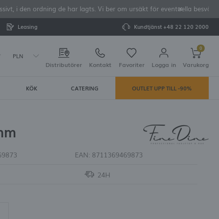
vt, i den ordning de har lagts. Vi ber om ursäkt för eventuella besvär o
Leasing
Kundtjänst
+48 22 120 2000
0
PLN
Distributörer
Kontakt
Favoriter
Logga in
Varukorg
KÖK
CATERING
OUTLET UPP TILL -90%
Din varukorg är tom
rera dig
 mm
LAR:
tering
69873
EAN:
8711369469873
24H
e dina uppgifter vid framtida köp