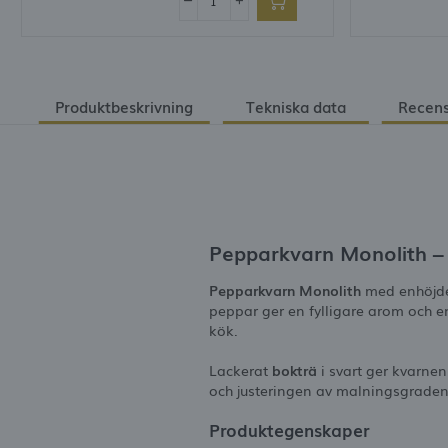
Produktbeskrivning
Tekniska data
Recens
Pepparkvarn Monolith –
Pepparkvarn Monolith
med enhöj
peppar ger en fylligare arom och en
kök.
Lackerat
bokträ
i svart ger kvarnen
och justeringen av malningsgraden 
Produktegenskaper