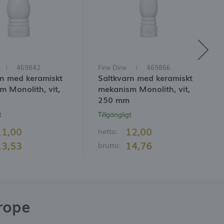
469842
Fine Dine
469866
rn med keramiskt
Saltkvarn med keramiskt
 Monolith, vit,
mekanism Monolith, vit,
250 mm
t
Tillgängligt
11,00
12,00
netto:
13,53
14,76
brutto:
rope