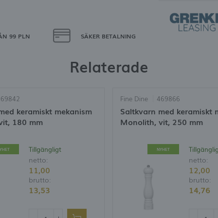
ÅN 99 PLN
SÄKER BETALNING
Relaterade
469842
Fine Dine
469866
 med keramiskt mekanism
Saltkvarn med keramiskt
vit, 180 mm
Monolith, vit, 250 mm
Tillgängligt
Tillgängli
YHET
NYHET
netto:
netto:
11,00
12,00
brutto:
brutto:
13,53
14,76