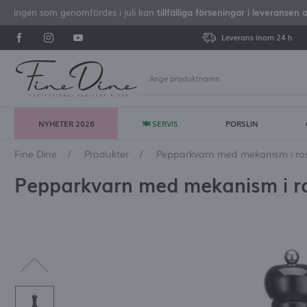
iseringen som genomfördes i juli kan
tillfälliga förseningar i leveransen 
Leverans inom 24 h
NYHETER 2026
🍽 SERVIS
PORSLIN
Lo
Fine Dine
Produkter
Pepparkvarn med mekanism i rost
Pepparkvarn med mekanism i ros