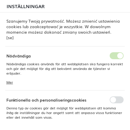
i juli kan
tillfälliga förseningar i leveransen av
INSTÄLLNINGAR
REGIONALA INSTÄLLNINGAR
beställningar
fortfarande förekomma.
Beställningarna hanteras successivt, i den ordning de
har lagts. Vi ber om ursäkt för eventuella besvär och
Szanujemy Twoją prywatność. Możesz zmienić ustawienia
tackar för ert tålamod.
cookies lub zaakceptować je wszystkie. W dowolnym
Plats
0
momencie możesz dokonać zmiany swoich ustawień.
Polen
[se]
Språk
Fine Dine
Produkter
Dipskål Beryl 89 mm
Svenska
Nödvändiga
Dipskål Beryl 89 mm
Nödvändiga cookies används för att webbplatsen ska fungera korrekt
Valuta
och gör det möjligt för dig att bekvämt använda de tjänster vi
Polsk zloty (PLN)
erbjuder.
Cookies reagerar på de åtgärder du vidtar, bland annat för att
Mer
anpassa dina inställningar för integritetspreferenser, inloggning eller
ifyllning av formulär. Tack vare cookies kan den webbplats du
SPARA
använder fungera utan störningar.
Funktionella och personaliseringscookies
Denna typ av cookies gör det möjligt för webbplatsen att komma
ihåg de inställningar du har angett samt att anpassa vissa funktioner
eller det innehåll som visas.