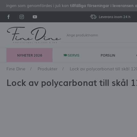
iseringen som genomfördes i juli kan
tillfälliga förseningar i leveransen 
Leverans inom 24 h
NYHETER 2026
🍽 SERVIS
PORSLIN
Lo
Fine Dine
Produkter
Lock av polycarbonat till skål 1
Lock av polycarbonat till skål