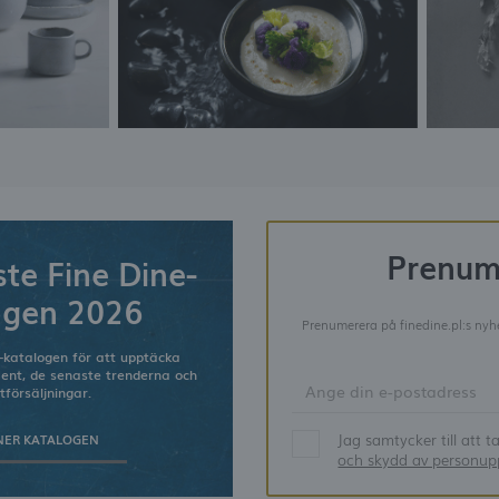
jänsteleverantörer. Dessa företag fungerar som mellanhänder som presenterar vårt innehåll 
orm av meddelanden, erbjudanden, kommunikation och inlägg i sociala medier.
Prenum
te Fine Dine-
ogen 2026
Prenumerera på finedine.pl:s nyhe
-katalogen för att upptäcka
ment, de senaste trenderna och
tförsäljningar.
Jag samtycker till att 
NER KATALOGEN
och skydd av personupp