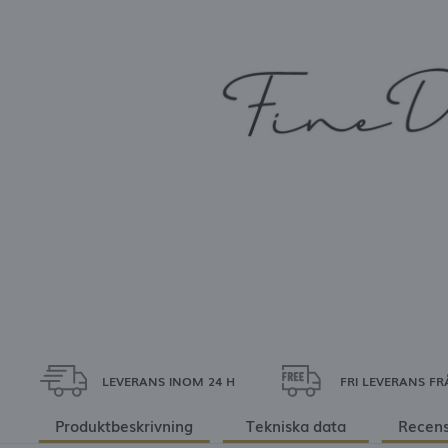
L
LEVERANS INOM 24 H
FRI LEVERANS FR
Produktbeskrivning
Tekniska data
Recens