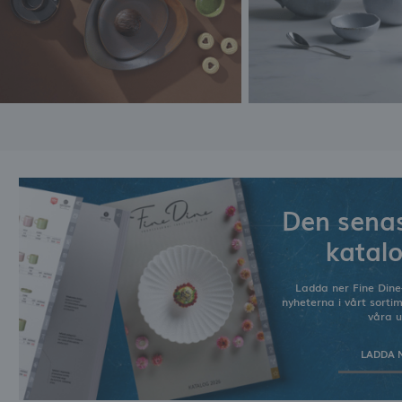
t
f
Den senas
katal
Ladda ner Fine Dine
nyheterna i vårt sorti
våra u
LADDA 