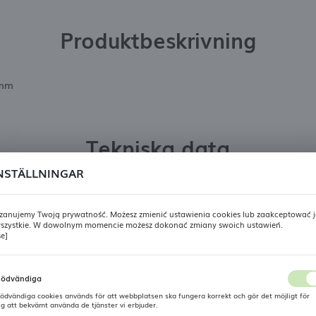
Produktbeskrivning
 mm
Tekniska data
NSTÄLLNINGAR
Tillverkare
Fine Dine
zanujemy Twoją prywatność. Możesz zmienić ustawienia cookies lub zaakceptować j
Material
PC (polykarbonat)
szystkie. W dowolnym momencie możesz dokonać zmiany swoich ustawień.
REGIONALA INSTÄLLNINGAR
se]
Diameter mm
120
Plats
ödvändiga
Etikett
Outlet
Polen
ödvändiga cookies används för att webbplatsen ska fungera korrekt och gör det möjligt för
ig att bekvämt använda de tjänster vi erbjuder.