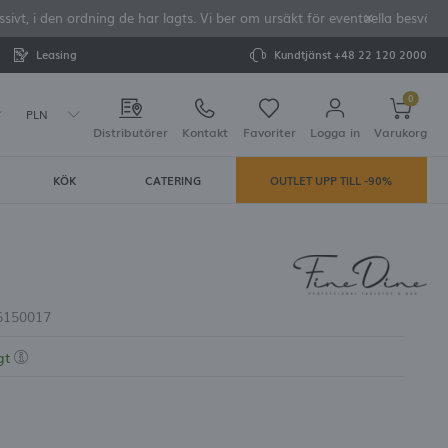
vt, i den ordning de har lagts. Vi ber om ursäkt för eventuella besvär o
Leasing
Kundtjänst
+48 22 120 2000
0
PLN
Distributörer
Kontakt
Favoriter
Logga in
Varukorg
KÖK
CATERING
OUTLET UPP TILL -90%
Din varukorg är tom
rera dig
LAR:
tering
6150017
gt
e dina uppgifter vid framtida köp