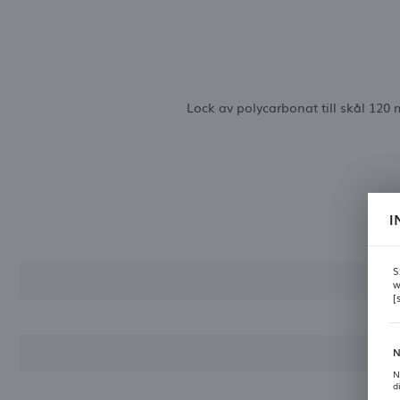
Lock av polycarbonat till skål 120
I
S
w
[
N
N
d