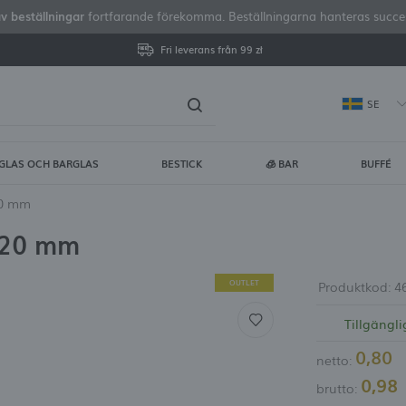
av beställningar
fortfarande förekomma. Beställningarna hanteras successi
Fri leverans från 99 zł
SE
GLAS OCH BARGLAS
BESTICK
🧊 BAR
BUFFÉ
gga in
Regist
20 mm
 120 mm
DU FÅR FLERA EXTRA FÖRDE
visa status för orderhan
OUTLET
Produktkod:
4
Tillgängli
visa köphistorik
0,80
netto:
0,98
ingen anledning att ang
brutto: