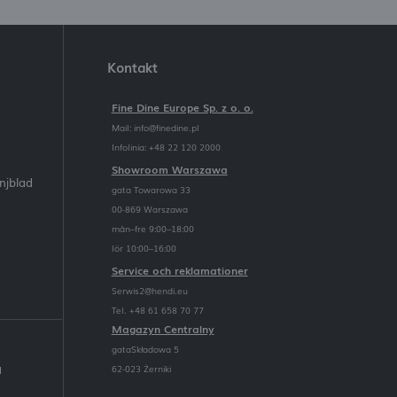
Kontakt
Fine Dine Europe Sp. z o. o.
Mail:
info@finedine.pl
Infolinia: +48 22 120 2000
Showroom Warszawa
njblad
gata Towarowa 33
00-869 Warszawa
mån–fre 9:00–18:00
lör 10:00–16:00
Service och reklamationer
Serwis2@hendi.eu
Tel. +48 61 658 70 77
Magazyn Centralny
gataSkładowa 5
62-023 Żerniki
l