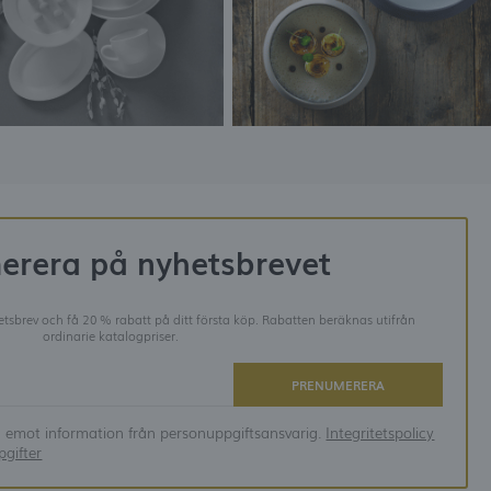
i
erera på nyhetsbrevet
tsbrev och få 20 % rabatt på ditt första köp. Rabatten beräknas utifrån
ordinarie katalogpriser.
PRENUMERERA
ta emot information från personuppgiftsansvarig.
Integritetspolicy
gifter