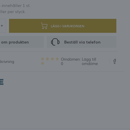
innehåller 1 st.
er och rabattkoder
ller per styck.
RING
LÄGG I VARUKORGEN
 om produkten
Beställ via telefon
Omdömen:
Lägg till
krivning
0
omdöme