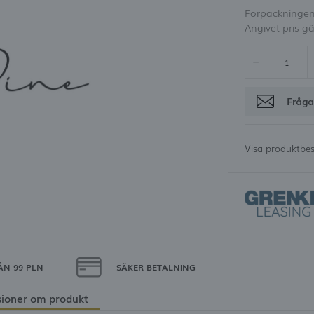
Förpackningen 
möjlighet att få rabatt
Glömt lösenord
Angivet pris gä
OGGA IN
REGISTRE
Fråga
Visa produktbes
ÅN 99 PLN
SÄKER BETALNING
ioner om produkt