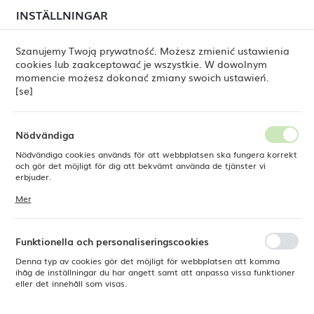
i juli kan
tillfälliga förseningar i leveransen av
INSTÄLLNINGAR
REGIONALA INSTÄLLNINGAR
beställningar
fortfarande förekomma.
Beställningarna hanteras successivt, i den ordning de
har lagts. Vi ber om ursäkt för eventuella besvär och
Szanujemy Twoją prywatność. Możesz zmienić ustawienia
tackar för ert tålamod.
cookies lub zaakceptować je wszystkie. W dowolnym
Plats
0
momencie możesz dokonać zmiany swoich ustawień.
Polen
[se]
Språk
Fine Dine
Produkter
Amber-kastrull 160 mm
Svenska
Nödvändiga
Amber-kastrull 160 mm
Nödvändiga cookies används för att webbplatsen ska fungera korrekt
Valuta
och gör det möjligt för dig att bekvämt använda de tjänster vi
Polsk zloty (PLN)
erbjuder.
Cookies reagerar på de åtgärder du vidtar, bland annat för att
Mer
anpassa dina inställningar för integritetspreferenser, inloggning eller
ifyllning av formulär. Tack vare cookies kan den webbplats du
SPARA
använder fungera utan störningar.
Funktionella och personaliseringscookies
Denna typ av cookies gör det möjligt för webbplatsen att komma
ihåg de inställningar du har angett samt att anpassa vissa funktioner
eller det innehåll som visas.