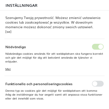
i juli kan
tillfälliga förseningar i leveransen av
INSTÄLLNINGAR
REGIONALA INSTÄLLNINGAR
beställningar
fortfarande förekomma.
Beställningarna hanteras successivt, i den ordning de
har lagts. Vi ber om ursäkt för eventuella besvär och
Szanujemy Twoją prywatność. Możesz zmienić ustawienia
tackar för ert tålamod.
cookies lub zaakceptować je wszystkie. W dowolnym
Plats
0
momencie możesz dokonać zmiany swoich ustawień.
Polen
[se]
Språk
Fine Dine
Produkter
Stapelbar salladsskål 6 l
Svenska
Nödvändiga
Stapelbar salladsskål 6 l
Nödvändiga cookies används för att webbplatsen ska fungera korrekt
Valuta
och gör det möjligt för dig att bekvämt använda de tjänster vi
Polsk zloty (PLN)
erbjuder.
Cookies reagerar på de åtgärder du vidtar, bland annat för att
Mer
anpassa dina inställningar för integritetspreferenser, inloggning eller
ifyllning av formulär. Tack vare cookies kan den webbplats du
SPARA
använder fungera utan störningar.
Funktionella och personaliseringscookies
Denna typ av cookies gör det möjligt för webbplatsen att komma
ihåg de inställningar du har angett samt att anpassa vissa funktioner
eller det innehåll som visas.