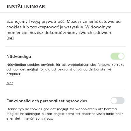
i juli kan
tillfälliga förseningar i leveransen av
INSTÄLLNINGAR
REGIONALA INSTÄLLNINGAR
beställningar
fortfarande förekomma.
Beställningarna hanteras successivt, i den ordning de
har lagts. Vi ber om ursäkt för eventuella besvär och
Szanujemy Twoją prywatność. Możesz zmienić ustawienia
tackar för ert tålamod.
cookies lub zaakceptować je wszystkie. W dowolnym
Plats
0
momencie możesz dokonać zmiany swoich ustawień.
Polen
[se]
Språk
Produkter
Cappuccino-underlägg Arando 160 mm
Svenska
Nödvändiga
Cappuccino-underlägg Arando
Nödvändiga cookies används för att webbplatsen ska fungera korrekt
Valuta
och gör det möjligt för dig att bekvämt använda de tjänster vi
Polsk zloty (PLN)
erbjuder.
160 mm
Cookies reagerar på de åtgärder du vidtar, bland annat för att
Mer
anpassa dina inställningar för integritetspreferenser, inloggning eller
ifyllning av formulär. Tack vare cookies kan den webbplats du
SPARA
använder fungera utan störningar.
Funktionella och personaliseringscookies
Denna typ av cookies gör det möjligt för webbplatsen att komma
ihåg de inställningar du har angett samt att anpassa vissa funktioner
eller det innehåll som visas.