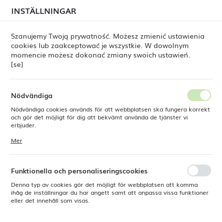
i juli kan
tillfälliga förseningar i leveransen av
INSTÄLLNINGAR
REGIONALA INSTÄLLNINGAR
beställningar
fortfarande förekomma.
Beställningarna hanteras successivt, i den ordning de
har lagts. Vi ber om ursäkt för eventuella besvär och
Szanujemy Twoją prywatność. Możesz zmienić ustawienia
tackar för ert tålamod.
cookies lub zaakceptować je wszystkie. W dowolnym
Plats
0
momencie możesz dokonać zmiany swoich ustawień.
Polen
[se]
Språk
Fine Dine
Produkter
Stark djup tallrik, 220 mm
Svenska
Nödvändiga
Stark djup tallrik, 220 mm
Nödvändiga cookies används för att webbplatsen ska fungera korrekt
Valuta
och gör det möjligt för dig att bekvämt använda de tjänster vi
Polsk zloty (PLN)
erbjuder.
Cookies reagerar på de åtgärder du vidtar, bland annat för att
Mer
anpassa dina inställningar för integritetspreferenser, inloggning eller
NYHET
ifyllning av formulär. Tack vare cookies kan den webbplats du
SPARA
använder fungera utan störningar.
Funktionella och personaliseringscookies
Denna typ av cookies gör det möjligt för webbplatsen att komma
ihåg de inställningar du har angett samt att anpassa vissa funktioner
eller det innehåll som visas.