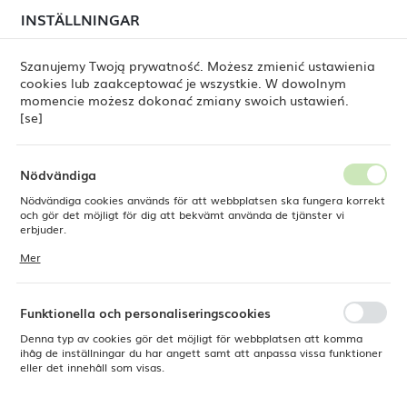
i juli kan
tillfälliga förseningar i leveransen av
INSTÄLLNINGAR
REGIONALA INSTÄLLNINGAR
beställningar
fortfarande förekomma.
Beställningarna hanteras successivt, i den ordning de
har lagts. Vi ber om ursäkt för eventuella besvär och
Szanujemy Twoją prywatność. Możesz zmienić ustawienia
tackar för ert tålamod.
cookies lub zaakceptować je wszystkie. W dowolnym
Plats
0
momencie możesz dokonać zmiany swoich ustawień.
Polen
[se]
Språk
Produkter
Arando tallrik med organisk form 350x210 mm
Svenska
Nödvändiga
Arando tallrik med organisk
Nödvändiga cookies används för att webbplatsen ska fungera korrekt
Valuta
och gör det möjligt för dig att bekvämt använda de tjänster vi
Polsk zloty (PLN)
erbjuder.
form 350x210 mm
Cookies reagerar på de åtgärder du vidtar, bland annat för att
Mer
anpassa dina inställningar för integritetspreferenser, inloggning eller
ifyllning av formulär. Tack vare cookies kan den webbplats du
SPARA
använder fungera utan störningar.
Funktionella och personaliseringscookies
Denna typ av cookies gör det möjligt för webbplatsen att komma
ihåg de inställningar du har angett samt att anpassa vissa funktioner
eller det innehåll som visas.