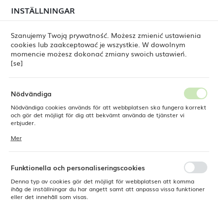
i juli kan
tillfälliga förseningar i leveransen av
INSTÄLLNINGAR
REGIONALA INSTÄLLNINGAR
beställningar
fortfarande förekomma.
Beställningarna hanteras successivt, i den ordning de
har lagts. Vi ber om ursäkt för eventuella besvär och
Szanujemy Twoją prywatność. Możesz zmienić ustawienia
tackar för ert tålamod.
cookies lub zaakceptować je wszystkie. W dowolnym
Plats
0
momencie możesz dokonać zmiany swoich ustawień.
Polen
[se]
Språk
ne Dine
Produkter
Oval tallrik Galaxy, 300 x 160 mm
Svenska
Nödvändiga
Oval tallrik Galaxy, 300 x 160
Nödvändiga cookies används för att webbplatsen ska fungera korrekt
Valuta
och gör det möjligt för dig att bekvämt använda de tjänster vi
Polsk zloty (PLN)
erbjuder.
mm
Cookies reagerar på de åtgärder du vidtar, bland annat för att
Mer
anpassa dina inställningar för integritetspreferenser, inloggning eller
ifyllning av formulär. Tack vare cookies kan den webbplats du
SPARA
använder fungera utan störningar.
Funktionella och personaliseringscookies
Denna typ av cookies gör det möjligt för webbplatsen att komma
ihåg de inställningar du har angett samt att anpassa vissa funktioner
eller det innehåll som visas.