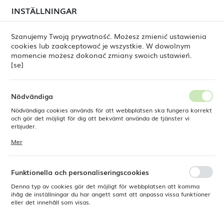
i juli kan
tillfälliga förseningar i leveransen av
INSTÄLLNINGAR
REGIONALA INSTÄLLNINGAR
beställningar
fortfarande förekomma.
Beställningarna hanteras successivt, i den ordning de
har lagts. Vi ber om ursäkt för eventuella besvär och
Szanujemy Twoją prywatność. Możesz zmienić ustawienia
tackar för ert tålamod.
cookies lub zaakceptować je wszystkie. W dowolnym
Plats
0
momencie możesz dokonać zmiany swoich ustawień.
Polen
[se]
Språk
e
Produkter
Rektangulär tallrik Edenic, 260x115 mm
Svenska
Nödvändiga
Rektangulär tallrik Edenic,
Nödvändiga cookies används för att webbplatsen ska fungera korrekt
Valuta
och gör det möjligt för dig att bekvämt använda de tjänster vi
Polsk zloty (PLN)
erbjuder.
260x115 mm
Cookies reagerar på de åtgärder du vidtar, bland annat för att
Mer
anpassa dina inställningar för integritetspreferenser, inloggning eller
ifyllning av formulär. Tack vare cookies kan den webbplats du
SPARA
använder fungera utan störningar.
Funktionella och personaliseringscookies
Denna typ av cookies gör det möjligt för webbplatsen att komma
ihåg de inställningar du har angett samt att anpassa vissa funktioner
eller det innehåll som visas.