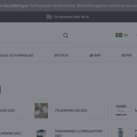
av beställningar
fortfarande förekomma. Beställningarna hanteras successi
Fri leverans från 99 zł
SE
GLAS OCH BARGLAS
BESTICK
🧊 BAR
BUFFÉ
gga in
Regist
DU FÅR FLERA EXTRA FÖRDE
]
visa status för orderhan
LNIE [SE]
POJEMNIKI GN [SE]
M
visa köphistorik
ingen anledning att ang
PAKOWARKI I CYRKULATORY
P
HENNE [SE]
[SE]
O