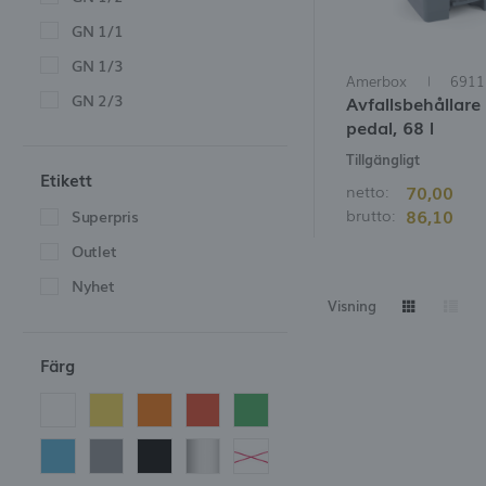
GN 1/1
GN 1/3
Amerbox
6911
GN 2/3
Avfallsbehållar
pedal, 68 l
Tillgängligt
Etikett
70,00
netto:
86,10
brutto:
Superpris
Outlet
Nyhet
Visning
Färg