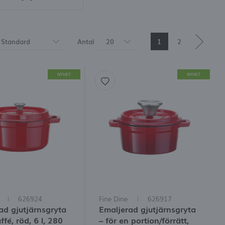
er och rabattkoder
Standard
Antal
20
1
2
RING
NYHET
NYHET
626924
Fine Dine
626917
ad gjutjärnsgryta
Emaljerad gjutjärnsgryta
ffé, röd, 6 l, 280
– för en portion/förrätt,