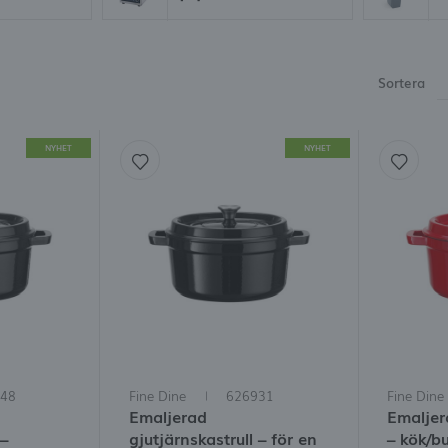
möjlighet att få rabatt
Glömt lösenord
Sortera
OGGA IN
REGISTRE
NYHET
NYHET
48
Fine Dine
626931
Fine Dine
Emaljerad
Emaljer
 –
gjutjärnskastrull – för en
– kök/bu