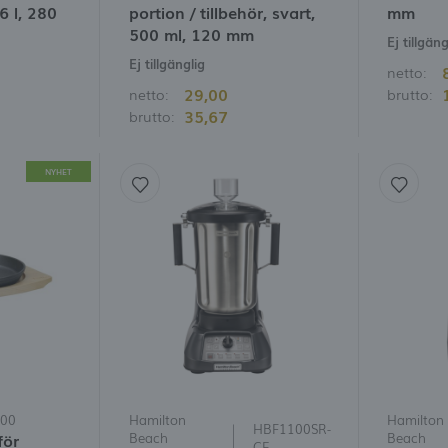
6 l, 280
portion / tillbehör, svart,
mm
500 ml, 120 mm
Ej tillgäng
Ej tillgänglig
netto:
29,00
netto:
brutto:
35,67
brutto:
NYHET
00
Hamilton
Hamilton
HBF1100SR-
för
Beach
Beach
CE