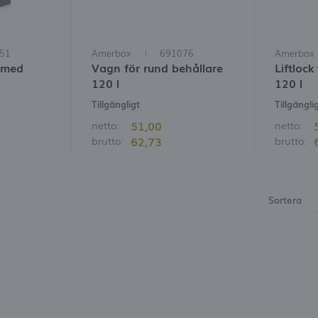
51
Amerbox
691076
Amerbox
e med
Vagn för rund behållare
Liftlock
120 l
120 l
Tillgängligt
Tillgängli
51,00
netto:
netto:
62,73
brutto:
brutto:
Sortera