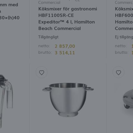
Commercial
Commerci
 mm med
Köksmixer för gastronomi
Köksmix
h
HBF1100SR-CE
HBF600R
30×(h)40
Expeditor™ 4 l, Hamilton
Hamilt
Beach Commercial
Commer
Tillgängligt
Ej tillgäng
2 857,00
netto:
netto:
3 514,11
brutto:
brutto: