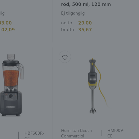
röd, 500 ml, 120 mm
lig
Ej tillgänglig
83,00
29,00
netto:
102,09
35,67
brutto:
Hamilton Beach
HMI009-
HBF600R-
Commercial
CE
CE