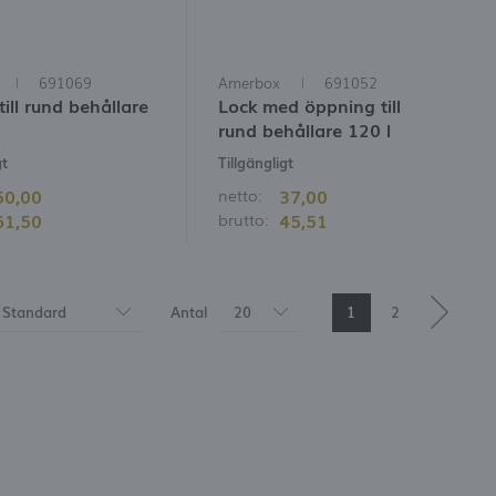
691069
Amerbox
691052
 till rund behållare
Lock med öppning till
rund behållare 120 l
gt
Tillgängligt
50,00
37,00
netto:
61,50
45,51
brutto:
Standard
Antal
20
1
2