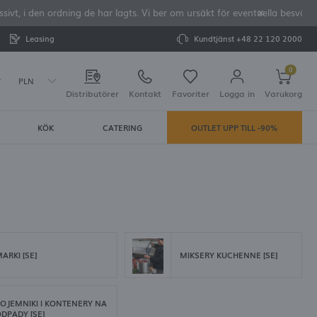
vt, i den ordning de har lagts. Vi ber om ursäkt för eventuella besvär o
Leasing
Kundtjänst
+48 22 120 2000
0
PLN
Distributörer
Kontakt
Favoriter
Logga in
Varukorg
KÖK
CATERING
OUTLET UPP TILL -90%
Din varukorg är tom
rera dig
LAR:
tering
ARKI [SE]
MIKSERY KUCHENNE [SE]
e dina uppgifter vid framtida köp
OJEMNIKI I KONTENERY NA
DPADY [SE]