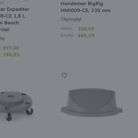
al
Handmixer BigRig
er Expeditor
HMI009-CE, 230 mm
-CE 1,8 l,
Tillgängligt
on Beach
398,00
netto:
cial
489,54
brutto:
lig
1 095,00
1 346,85