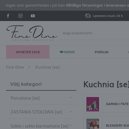
iseringen som genomfördes i juli kan
tillfälliga förseningar i leveransen 
Leverans inom 24 h
NYHETER 2026
🍽 SERVIS
PORSLIN
Lo
Fine Dine
Kuchnia [se]
Kuchnia [se
Välj kategori
Porcelana [se]
GARNKI I PATE
ZASTAWA STOŁOWA [se]
a'la carte Fine Dine [se]
Szkło i szkło barmańskie [se]
Fine Dine Aurum [se]
a'la carte Porland [se]
Talerze [se]
BLENDERY KUC