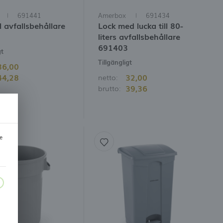
691441
Amerbox
691434
l avfallsbehållare
Lock med lucka till 80-
liters avfallsbehållare
691403
gt
Tillgängligt
36,00
44,28
32,00
netto:
39,36
brutto:
e