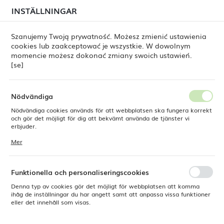
i juli kan
tillfälliga förseningar i leveransen av
INSTÄLLNINGAR
REGIONALA INSTÄLLNINGAR
beställningar
fortfarande förekomma.
Beställningarna hanteras successivt, i den ordning de
har lagts. Vi ber om ursäkt för eventuella besvär och
Szanujemy Twoją prywatność. Możesz zmienić ustawienia
tackar för ert tålamod.
cookies lub zaakceptować je wszystkie. W dowolnym
Plats
0
momencie możesz dokonać zmiany swoich ustawień.
Polen
[se]
Språk
Fine Dine
Produkter
Belfast-ölglas 565 ml, LAV
Svenska
Nödvändiga
Belfast-ölglas 565 ml, LAV
Nödvändiga cookies används för att webbplatsen ska fungera korrekt
Valuta
och gör det möjligt för dig att bekvämt använda de tjänster vi
Polsk zloty (PLN)
erbjuder.
Cookies reagerar på de åtgärder du vidtar, bland annat för att
Mer
anpassa dina inställningar för integritetspreferenser, inloggning eller
ifyllning av formulär. Tack vare cookies kan den webbplats du
SPARA
använder fungera utan störningar.
Funktionella och personaliseringscookies
Denna typ av cookies gör det möjligt för webbplatsen att komma
ihåg de inställningar du har angett samt att anpassa vissa funktioner
eller det innehåll som visas.