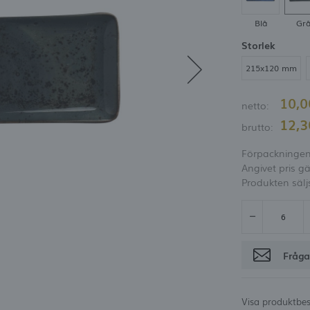
möjlighet att få rabatt
Blå
Gr
Glömt lösenord
Storlek
OGGA IN
REGISTRE
215x120 mm
10,
netto:
12,
brutto:
Förpackningen 
Angivet pris gä
Produkten sälj
Fråga
Visa produktbes