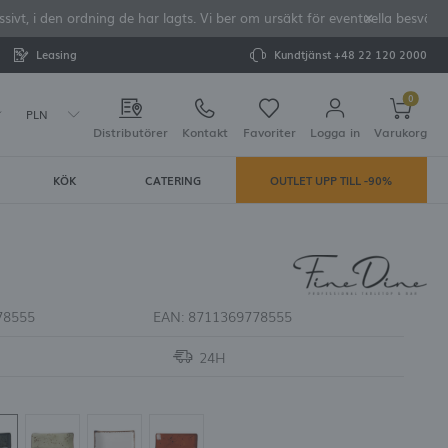
vt, i den ordning de har lagts. Vi ber om ursäkt för eventuella besvär o
Leasing
Kundtjänst
+48 22 120 2000
0
PLN
Distributörer
Kontakt
Favoriter
Logga in
Varukorg
KÖK
CATERING
OUTLET UPP TILL -90%
Din varukorg är tom
rera dig
LAR:
tering
78555
EAN:
8711369778555
24H
e dina uppgifter vid framtida köp