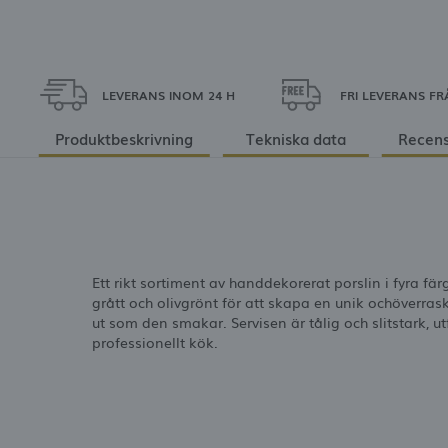
LEVERANS INOM 24 H
FRI LEVERANS FR
Produktbeskrivning
Tekniska data
Recens
Ett rikt sortiment av handdekorerat porslin i fyra fä
grått och olivgrönt för att skapa en unik ochöverr
ut som den smakar. Servisen är tålig och slitstark, u
professionellt kök.