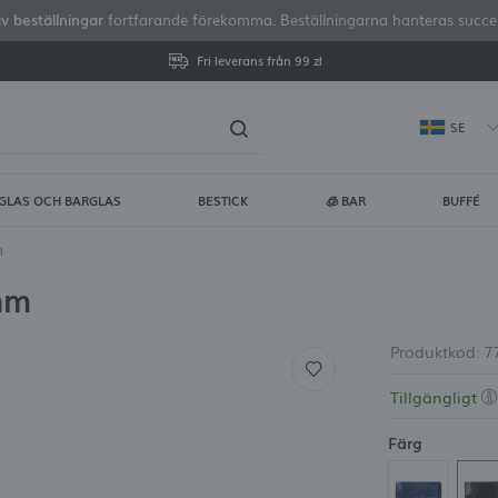
av beställningar
fortfarande förekomma. Beställningarna hanteras successi
Fri leverans från 99 zł
SE
GLAS OCH BARGLAS
BESTICK
🧊 BAR
BUFFÉ
gga in
Regist
m
mm
DU FÅR FLERA EXTRA FÖRDE
visa status för orderhan
Produktkod:
7
Tillgängligt
visa köphistorik
Färg
ingen anledning att ang