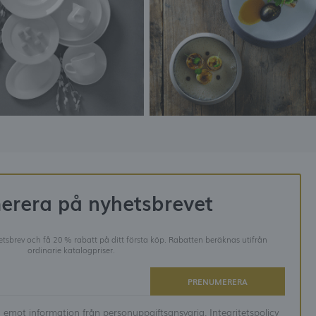
erera på nyhetsbrevet
tsbrev och få 20 % rabatt på ditt första köp. Rabatten beräknas utifrån
ordinarie katalogpriser.
PRENUMERERA
ta emot information från personuppgiftsansvarig.
Integritetspolicy