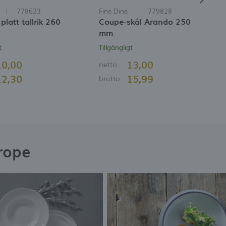
778623
Fine Dine
779828
platt tallrik 260
Coupe-skål Arando 250
mm
t
Tillgängligt
10,00
13,00
netto:
12,30
15,99
brutto:
rope