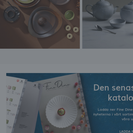
Den senas
katal
Ladda ner Fine Dine
nyheterna i vårt sorti
våra u
LADDA 