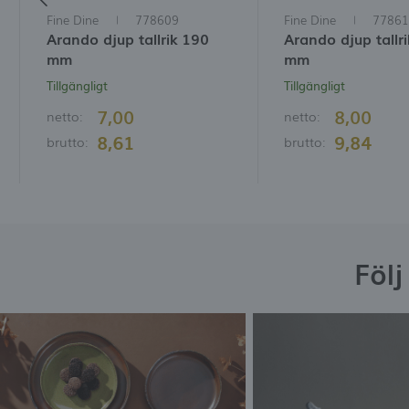
Fine Dine
778609
Fine Dine
77861
Arando djup tallrik 190
Arando djup tallr
mm
mm
Tillgängligt
Tillgängligt
7,00
8,00
netto:
netto:
8,61
9,84
brutto:
brutto:
Föl