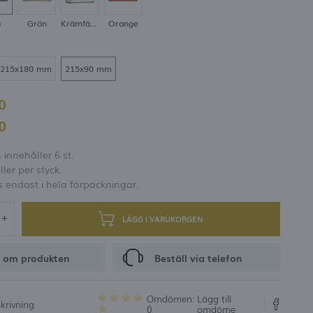
er och rabattkoder
å
Grön
Krämfärgad
Orange
RING
215x180 mm
215x90 mm
00
30
innehåller 6 st.
ller per styck.
s endast i hela förpackningar.
LÄGG I VARUKORGEN
 om produkten
Beställ via telefon
Omdömen:
Lägg till
krivning
0
omdöme