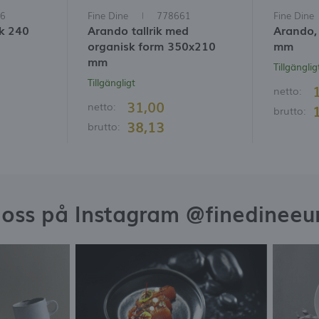
6
Fine Dine
778661
Fine Dine
ik 240
Arando tallrik med
Arando, 
organisk form 350x210
mm
mm
Tillgänglig
Tillgängligt
netto:
31,00
netto:
brutto:
38,13
brutto:
j oss på Instagram @finedineeu