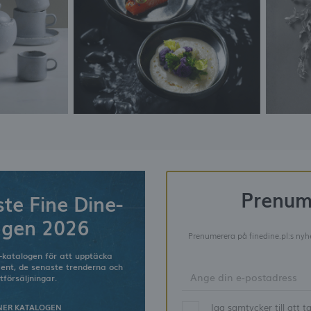
Prenum
te Fine Dine-
ogen 2026
Prenumerera på finedine.pl:s nyhe
-katalogen för att upptäcka
ment, de senaste trenderna och
tförsäljningar.
Jag samtycker till att 
NER KATALOGEN