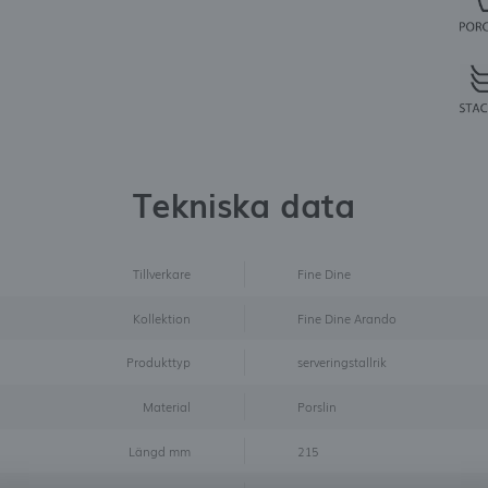
Tekniska data
Tillverkare
Fine Dine
Kollektion
Fine Dine Arando
Produkttyp
serveringstallrik
Material
Porslin
Längd mm
215