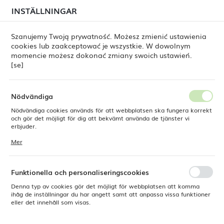
i juli kan
tillfälliga förseningar i leveransen av
INSTÄLLNINGAR
REGIONALA INSTÄLLNINGAR
beställningar
fortfarande förekomma.
Beställningarna hanteras successivt, i den ordning de
har lagts. Vi ber om ursäkt för eventuella besvär och
Szanujemy Twoją prywatność. Możesz zmienić ustawienia
tackar för ert tålamod.
cookies lub zaakceptować je wszystkie. W dowolnym
Plats
0
momencie możesz dokonać zmiany swoich ustawień.
Polen
[se]
Språk
odukter
Triangulär tallrik Stonecast Barley White 229 mm
Svenska
Nödvändiga
Triangulär tallrik Stonecast
Nödvändiga cookies används för att webbplatsen ska fungera korrekt
Valuta
och gör det möjligt för dig att bekvämt använda de tjänster vi
Polsk zloty (PLN)
erbjuder.
Barley White 229 mm
Cookies reagerar på de åtgärder du vidtar, bland annat för att
Mer
anpassa dina inställningar för integritetspreferenser, inloggning eller
ifyllning av formulär. Tack vare cookies kan den webbplats du
SPARA
använder fungera utan störningar.
Funktionella och personaliseringscookies
Denna typ av cookies gör det möjligt för webbplatsen att komma
ihåg de inställningar du har angett samt att anpassa vissa funktioner
eller det innehåll som visas.