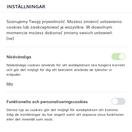
i juli kan
tillfälliga förseningar i leveransen av
INSTÄLLNINGAR
REGIONALA INSTÄLLNINGAR
beställningar
fortfarande förekomma.
Beställningarna hanteras successivt, i den ordning de
har lagts. Vi ber om ursäkt för eventuella besvär och
Szanujemy Twoją prywatność. Możesz zmienić ustawienia
tackar för ert tålamod.
cookies lub zaakceptować je wszystkie. W dowolnym
Plats
0
momencie możesz dokonać zmiany swoich ustawień.
Polen
[se]
Språk
ukter
Triangulär tallrik Stonecast Duck Egg Blue 229 mm
Svenska
Nödvändiga
Triangulär tallrik Stonecast
Nödvändiga cookies används för att webbplatsen ska fungera korrekt
Valuta
och gör det möjligt för dig att bekvämt använda de tjänster vi
Polsk zloty (PLN)
erbjuder.
Duck Egg Blue 229 mm
Cookies reagerar på de åtgärder du vidtar, bland annat för att
Mer
anpassa dina inställningar för integritetspreferenser, inloggning eller
ifyllning av formulär. Tack vare cookies kan den webbplats du
SPARA
använder fungera utan störningar.
Funktionella och personaliseringscookies
Denna typ av cookies gör det möjligt för webbplatsen att komma
ihåg de inställningar du har angett samt att anpassa vissa funktioner
eller det innehåll som visas.